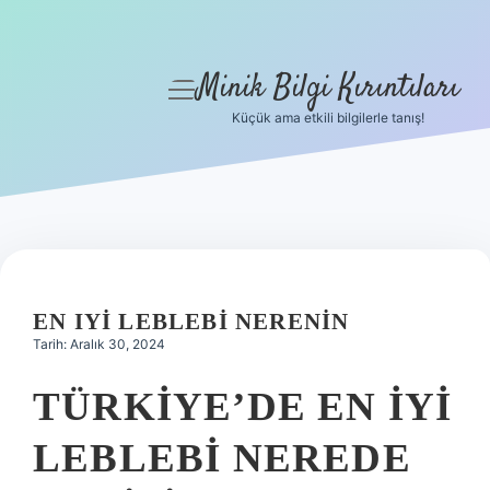
Minik Bilgi Kırıntıları
menüyü
aç
Küçük ama etkili bilgilerle tanış!
Anasayfa
Gizlilik Politikası
Yasal Uyarı
Hakkımızda
EN IYI LEBLEBI NERENIN
Tarih: Aralık 30, 2024
TÜRKIYE’DE EN IYI
LEBLEBI NEREDE