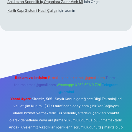
Ankilozan Spondilit Iç Organlara Zarar Verir Mi
için
Özge
Kartlı Kapı Sistemi Nasıl Çalışır
için
admin
ilbet
Reklam ve İletişim:
E-mail:
backlinkpaneli@gmail.com
Teams:
forumhizmeti@gmail.com
Whatsapp: 0262 606 0 726
Telegram:
@karabul
Yasal Uyarı:
Sitemiz, 5651 Sayılı Kanun gereğince Bilgi Teknolojileri
ve İletişim Kurumu (BTK) tarafından onaylanmış bir Yer Sağlayıcı
olarak hizmet vermektedir. Bu nedenle, sitedeki içerikleri proaktif
olarak denetleme veya araştırma yükümlülüğümüz bulunmamaktadır.
Ancak, üyelerimiz yazdıkları içeriklerin sorumluluğunu taşımakta olup,