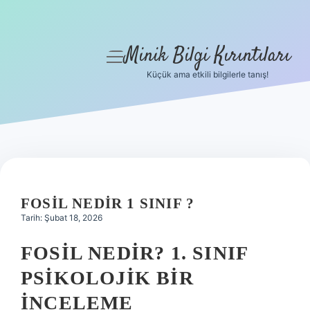
Minik Bilgi Kırıntıları
menüyü
aç
Küçük ama etkili bilgilerle tanış!
Anasayfa
Gizlilik Politikası
Yasal Uyarı
Hakkımızda
FOSIL NEDIR 1 SINIF ?
Tarih: Şubat 18, 2026
FOSIL NEDIR? 1. SINIF
PSIKOLOJIK BIR
İNCELEME