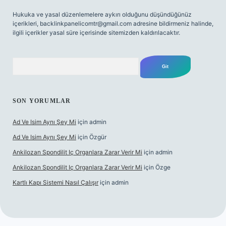
Hukuka ve yasal düzenlemelere aykırı olduğunu düşündüğünüz
içerikleri,
backlinkpanelicomtr@gmail.com
adresine bildirmeniz halinde,
ilgili içerikler yasal süre içerisinde sitemizden kaldırılacaktır.
Arama
SON YORUMLAR
Ad Ve Isim Aynı Şey Mi
için
admin
Ad Ve Isim Aynı Şey Mi
için
Özgür
Ankilozan Spondilit Iç Organlara Zarar Verir Mi
için
admin
Ankilozan Spondilit Iç Organlara Zarar Verir Mi
için
Özge
Kartlı Kapı Sistemi Nasıl Çalışır
için
admin