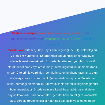
t
Reklam ve İletişim:
E-mail:
backlinkpaneli@gmail.com
Teams:
forumhizmeti@gmail.com
Whatsapp: 0262 606 0 726
Telegram:
@karabul
Yasal Uyarı:
Sitemiz, 5651 Sayılı Kanun gereğince Bilgi Teknolojileri
ve İletişim Kurumu (BTK) tarafından onaylanmış bir Yer Sağlayıcı
olarak hizmet vermektedir. Bu nedenle, sitedeki içerikleri proaktif
olarak denetleme veya araştırma yükümlülüğümüz bulunmamaktadır.
Ancak, üyelerimiz yazdıkları içeriklerin sorumluluğunu taşımakta olup,
siteye üye olarak bu sorumluluğu kabul etmiş sayılırlar. Bu internet
sitesi, herhangi bir marka, kurum veya şahıs şirketi ile hiçbir bağlantısı
bulunmamaktadır. Sitede yalnızca kendi hazırladığımız makaleler
paylaşılmaktadır. Burada yer alan içerikler haber niteliği taşımamakta
olup, gerçek kurum ve kişiler hakkında paylaşım yapılmamaktadır.