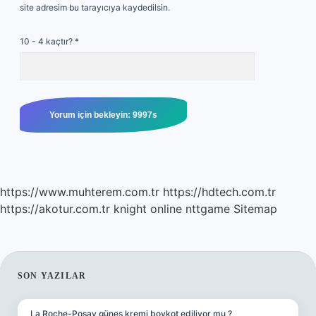
site adresim bu tarayıcıya kaydedilsin.
10 - 4 kaçtır?
*
https://www.muhterem.com.tr
https://hdtech.com.tr
https://akotur.com.tr
knight online
nttgame
Sitemap
SIDEBAR
SON YAZILAR
La Roche-Posay güneş kremi boykot ediliyor mu ?