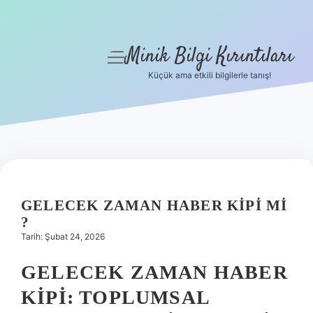
Minik Bilgi Kırıntıları
menüyü
aç
Küçük ama etkili bilgilerle tanış!
Anasayfa
Gizlilik Politikası
Yasal Uyarı
Hakkımızda
GELECEK ZAMAN HABER KIPI MI
?
Tarih: Şubat 24, 2026
GELECEK ZAMAN HABER
KIPI: TOPLUMSAL