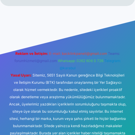
t
Reklam ve İletişim:
E-mail:
backlinkpaneli@gmail.com
Teams:
forumhizmeti@gmail.com
Whatsapp: 0262 606 0 726
Telegram:
@karabul
Yasal Uyarı:
Sitemiz, 5651 Sayılı Kanun gereğince Bilgi Teknolojileri
ve İletişim Kurumu (BTK) tarafından onaylanmış bir Yer Sağlayıcı
olarak hizmet vermektedir. Bu nedenle, sitedeki içerikleri proaktif
olarak denetleme veya araştırma yükümlülüğümüz bulunmamaktadır.
Ancak, üyelerimiz yazdıkları içeriklerin sorumluluğunu taşımakta olup,
siteye üye olarak bu sorumluluğu kabul etmiş sayılırlar. Bu internet
sitesi, herhangi bir marka, kurum veya şahıs şirketi ile hiçbir bağlantısı
bulunmamaktadır. Sitede yalnızca kendi hazırladığımız makaleler
paylaşılmaktadır. Burada yer alan içerikler haber niteliği taşımamakta