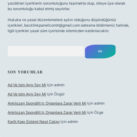
yazdıkları içeriklerin sorumluluğunu taşımakta olup, siteye üye olarak
bu sorumluluğu kabul etmiş sayılırlar.
Hukuka ve yasal düzenlemelere aykırı olduğunu düşündüğünüz
içerikleri,
backlinkpanelicomtr@gmail.com
adresine bildirmeniz halinde,
ilgili içerikler yasal süre içerisinde sitemizden kaldırılacaktır.
Arama
SON YORUMLAR
Ad Ve Isim Aynı Şey Mi
için
admin
Ad Ve Isim Aynı Şey Mi
için
Özgür
Ankilozan Spondilit Iç Organlara Zarar Verir Mi
için
admin
Ankilozan Spondilit Iç Organlara Zarar Verir Mi
için
Özge
Kartlı Kapı Sistemi Nasıl Çalışır
için
admin