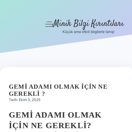
Minik Bilgi Kırıntıları
menüyü
aç
Küçük ama etkili bilgilerle tanış!
Anasayfa
Gizlilik Politikası
Yasal Uyarı
Hakkımızda
GEMI ADAMI OLMAK IÇIN NE
GEREKLI ?
Tarih: Ekim 3, 2025
GEMI ADAMI OLMAK
İÇIN NE GEREKLI?