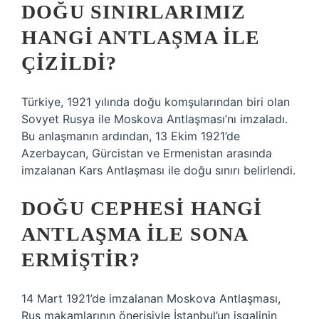
DOĞU SINIRLARIMIZ
HANGI ANTLAŞMA ILE
ÇIZILDI?
Türkiye, 1921 yılında doğu komşularından biri olan
Sovyet Rusya ile Moskova Antlaşması’nı imzaladı.
Bu anlaşmanın ardından, 13 Ekim 1921’de
Azerbaycan, Gürcistan ve Ermenistan arasında
imzalanan Kars Antlaşması ile doğu sınırı belirlendi.
DOĞU CEPHESI HANGI
ANTLAŞMA ILE SONA
ERMIŞTIR?
14 Mart 1921’de imzalanan Moskova Antlaşması,
Rus makamlarının önerisiyle İstanbul’un işgalinin