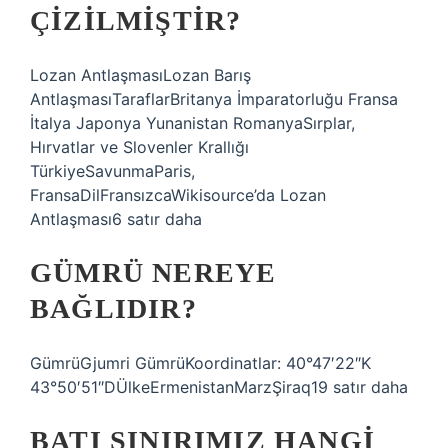
ÇIZILMIŞTIR?
Lozan AntlaşmasıLozan Barış
AntlaşmasıTaraflarBritanya İmparatorluğu Fransa
İtalya Japonya Yunanistan RomanyaSırplar,
Hırvatlar ve Slovenler Krallığı
TürkiyeSavunmaParis,
FransaDilFransızcaWikisource’da Lozan
Antlaşması6 satır daha
GÜMRÜ NEREYE
BAĞLIDIR?
GümrüGjumri GümrüKoordinatlar: 40°47′22″K
43°50′51″DÜlkeErmenistanMarzŞiraq19 satır daha
BATI SINIRIMIZ HANGI