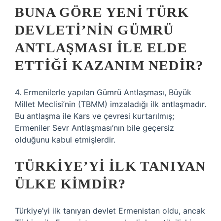
BUNA GÖRE YENI TÜRK
DEVLETI’NIN GÜMRÜ
ANTLAŞMASI ILE ELDE
ETTIĞI KAZANIM NEDIR?
4. Ermenilerle yapılan Gümrü Antlaşması, Büyük
Millet Meclisi’nin (TBMM) imzaladığı ilk antlaşmadır.
Bu antlaşma ile Kars ve çevresi kurtarılmış;
Ermeniler Sevr Antlaşması’nın bile geçersiz
olduğunu kabul etmişlerdir.
TÜRKIYE’YI ILK TANIYAN
ÜLKE KIMDIR?
Türkiye’yi ilk tanıyan devlet Ermenistan oldu, ancak