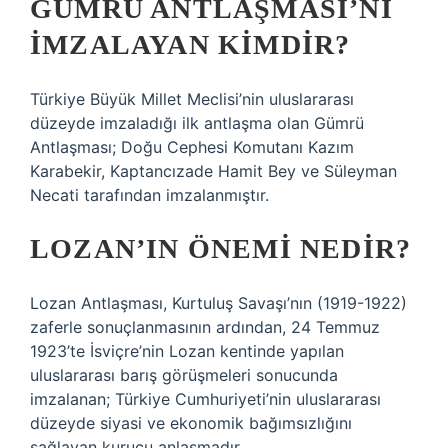
GÜMRÜ ANTLAŞMASI’NI
IMZALAYAN KIMDIR?
Türkiye Büyük Millet Meclisi’nin uluslararası
düzeyde imzaladığı ilk antlaşma olan Gümrü
Antlaşması; Doğu Cephesi Komutanı Kazım
Karabekir, Kaptancızade Hamit Bey ve Süleyman
Necati tarafından imzalanmıştır.
LOZAN’IN ÖNEMI NEDIR?
Lozan Antlaşması, Kurtuluş Savaşı’nın (1919-1922)
zaferle sonuçlanmasının ardından, 24 Temmuz
1923’te İsviçre’nin Lozan kentinde yapılan
uluslararası barış görüşmeleri sonucunda
imzalanan; Türkiye Cumhuriyeti’nin uluslararası
düzeyde siyasi ve ekonomik bağımsızlığını
sağlayan kurucu anlaşmadır.