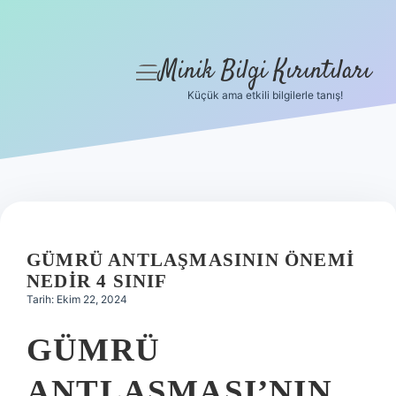
Minik Bilgi Kırıntıları
menüyü
aç
Küçük ama etkili bilgilerle tanış!
Anasayfa
Gizlilik Politikası
Yasal Uyarı
Hakkımızda
GÜMRÜ ANTLAŞMASININ ÖNEMI
NEDIR 4 SINIF
Tarih: Ekim 22, 2024
GÜMRÜ
ANTLAŞMASI’NIN