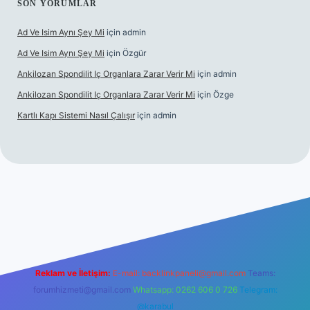
SON YORUMLAR
Ad Ve Isim Aynı Şey Mi
için
admin
Ad Ve Isim Aynı Şey Mi
için
Özgür
Ankilozan Spondilit Iç Organlara Zarar Verir Mi
için
admin
Ankilozan Spondilit Iç Organlara Zarar Verir Mi
için
Özge
Kartlı Kapı Sistemi Nasıl Çalışır
için
admin
lbet
Reklam ve İletişim:
E-mail:
backlinkpaneli@gmail.com
Teams:
forumhizmeti@gmail.com
Whatsapp: 0262 606 0 726
Telegram:
@karabul