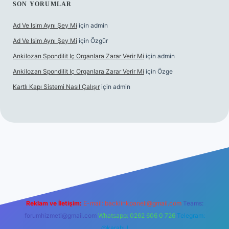
SON YORUMLAR
Ad Ve Isim Aynı Şey Mi
için
admin
Ad Ve Isim Aynı Şey Mi
için
Özgür
Ankilozan Spondilit Iç Organlara Zarar Verir Mi
için
admin
Ankilozan Spondilit Iç Organlara Zarar Verir Mi
için
Özge
Kartlı Kapı Sistemi Nasıl Çalışır
için
admin
ilbet
Reklam ve İletişim:
E-mail:
backlinkpaneli@gmail.com
Teams:
forumhizmeti@gmail.com
Whatsapp: 0262 606 0 726
Telegram:
@karabul