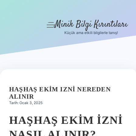
Minik Bilgi Kırıntıları
menüyü
aç
Küçük ama etkili bilgilerle tanış!
Anasayfa
Gizlilik Politikası
Yasal Uyarı
Hakkımızda
HAŞHAŞ EKIM IZNI NEREDEN
ALINIR
Tarih: Ocak 3, 2025
HAŞHAŞ EKIM IZNI
NASIL ALINIR?