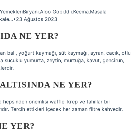
 YemekleriBiryani.Aloo Gobi.Idli.Keema.Masala
akale…•23 Ağustos 2023
IDA NE YER?
Van balı, yoğurt kaymağı, süt kaymağı, ayran, cacık, otlu
ya sucuklu yumurta, zeytin, murtuğa, kavut, gencirun,
lerdir.
ALTISINDA NE YER?
hepsinden önemlisi waffle, krep ve tahıllar bir
r. Tercih ettikleri içecek her zaman filtre kahvedir.
NE YER?