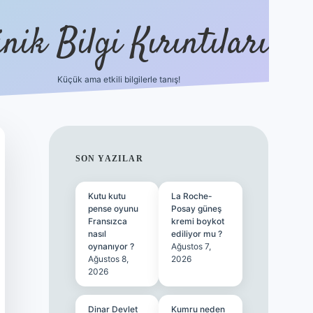
nik Bilgi Kırıntıları
Küçük ama etkili bilgilerle tanış!
ilbet
SIDEBAR
SON YAZILAR
Kutu kutu
La Roche-
pense oyunu
Posay güneş
Fransızca
kremi boykot
nasıl
ediliyor mu ?
oynanıyor ?
Ağustos 7,
Ağustos 8,
2026
2026
Dinar Devlet
Kumru neden