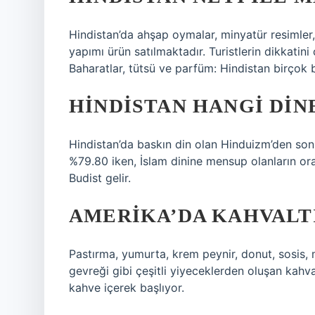
Hindistan’da ahşap oymalar, minyatür resimler, pi
yapımı ürün satılmaktadır. Turistlerin dikkatini
Baharatlar, tütsü ve parfüm: Hindistan birçok b
HINDISTAN HANGI DIN
Hindistan’da baskın din olan Hinduizm’den sonr
%79.80 iken, İslam dinine mensup olanların ora
Budist gelir.
AMERIKA’DA KAHVALT
Pastırma, yumurta, krem ​​peynir, donut, sosis, 
gevreği gibi çeşitli yiyeceklerden oluşan kahval
kahve içerek başlıyor.