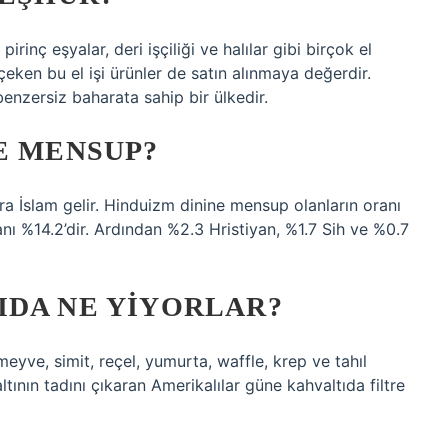
rinç eşyalar, deri işçiliği ve halılar gibi birçok el
 çeken bu el işi ürünler de satın alınmaya değerdir.
enzersiz baharata sahip bir ülkedir.
E MENSUP?
a İslam gelir. Hinduizm dinine mensup olanların oranı
nı %14.2’dir. Ardından %2.3 Hristiyan, %1.7 Sih ve %0.7
IDA NE YIYORLAR?
meyve, simit, reçel, yumurta, waffle, krep ve tahıl
tının tadını çıkaran Amerikalılar güne kahvaltıda filtre