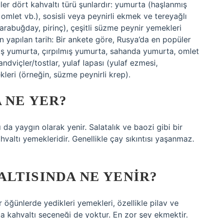
er dört kahvaltı türü şunlardır: yumurta (haşlanmış
mlet vb.), sosisli veya peynirli ekmek ve tereyağlı
 karabuğday, pirinç), çeşitli süzme peynir yemekleri
 yapılan tarih: Bir ankete göre, Rusya’da en popüler
mış yumurta, çırpılmış yumurta, sahanda yumurta, omlet
andviçler/tostlar, yulaf lapası (yulaf ezmesi,
leri (örneğin, süzme peynirli krep).
 NE YER?
sı da yaygın olarak yenir. Salatalık ve baozi gibi bir
ahvaltı yemekleridir. Genellikle çay sıkıntısı yaşanmaz.
LTISINDA NE YENIR?
r öğünlerde yedikleri yemekleri, özellikle pilav ve
ca kahvaltı seçeneği de yoktur. En zor şey ekmektir.