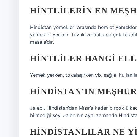
HINTLILERIN EN MEŞH
Hindistan yemekleri arasında hem et yemekleri
yemekler yer alır. Tavuk ve balık en çok tüketil
masala’dır.
HINTLILER HANGI EL
Yemek yerken, tokalaşırken vb. sağ el kullanılır, s
HINDISTAN’IN MEŞHUR
Jalebi. Hindistan’dan Mısır’a kadar birçok ülke
bilmediği şey, Jalebinin aynı zamanda Hindistan’
HINDISTANLILAR NE Y