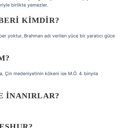
iyle birlikte yemezler.
BERI KIMDIR?
er yoktur, Brahman adı verilen yüce bir yaratıcı güce
M?
ıla, Çin medeniyetinin kökeni ise M.Ö. 4. binyıla
E INANIRLAR?
MEŞHUR?