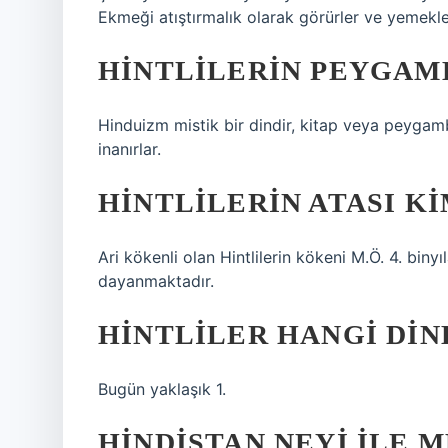
Ekmeği atıştırmalık olarak görürler ve yemekler
HINTLILERIN PEYGAM
Hinduizm mistik bir dindir, kitap veya peygamb
inanırlar.
HINTLILERIN ATASI KI
Ari kökenli olan Hintlilerin kökeni M.Ö. 4. biny
dayanmaktadır.
HINTLILER HANGI DIN
Bugün yaklaşık 1.
HINDISTAN NEYI ILE 