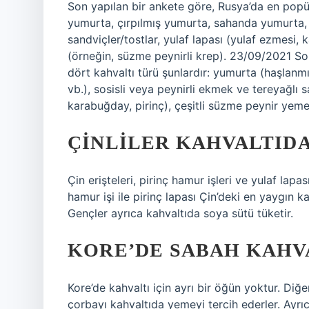
Son yapılan bir ankete göre, Rusya’da en popül
yumurta, çırpılmış yumurta, sahanda yumurta, o
sandviçler/tostlar, yulaf lapası (yulaf ezmesi,
(örneğin, süzme peynirli krep). 23/09/2021 Son
dört kahvaltı türü şunlardır: yumurta (haşlan
vb.), sosisli veya peynirli ekmek ve tereyağlı s
karabuğday, pirinç), çeşitli süzme peynir yemek
ÇINLILER KAHVALTIDA
Çin erişteleri, pirinç hamur işleri ve yulaf lapa
hamur işi ile pirinç lapası Çin’deki en yaygın k
Gençler ayrıca kahvaltıda soya sütü tüketir.
KORE’DE SABAH KAHVA
Kore’de kahvaltı için ayrı bir öğün yoktur. Diğe
çorbayı kahvaltıda yemeyi tercih ederler. Ayrı