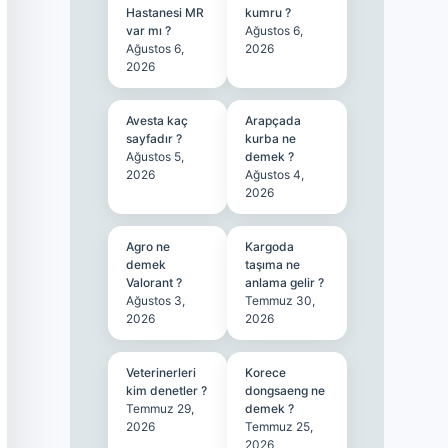
Hastanesi MR
kumru ?
var mı ?
Ağustos 6,
Ağustos 6,
2026
2026
Avesta kaç
Arapçada
sayfadır ?
kurba ne
Ağustos 5,
demek ?
2026
Ağustos 4,
2026
Agro ne
Kargoda
demek
taşıma ne
Valorant ?
anlama gelir ?
Ağustos 3,
Temmuz 30,
2026
2026
Veterinerleri
Korece
kim denetler ?
dongsaeng ne
Temmuz 29,
demek ?
2026
Temmuz 25,
2026