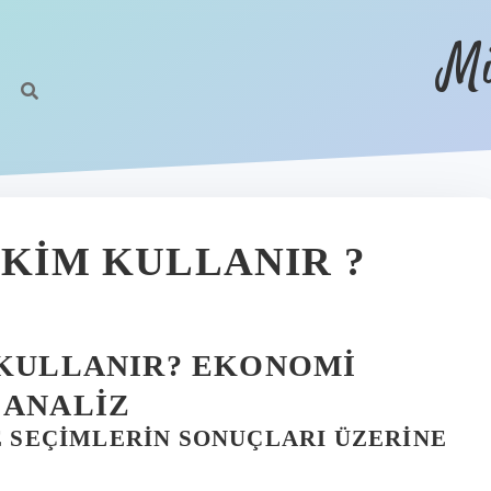
Mi
 KIM KULLANIR ?
 KULLANIR? EKONOMI
 ANALIZ
E SEÇIMLERIN SONUÇLARI ÜZERINE