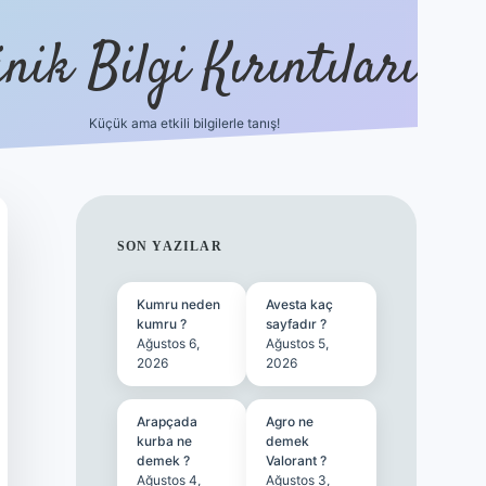
nik Bilgi Kırıntıları
Küçük ama etkili bilgilerle tanış!
ilbet
SIDEBAR
SON YAZILAR
Kumru neden
Avesta kaç
kumru ?
sayfadır ?
Ağustos 6,
Ağustos 5,
2026
2026
Arapçada
Agro ne
kurba ne
demek
demek ?
Valorant ?
Ağustos 4,
Ağustos 3,