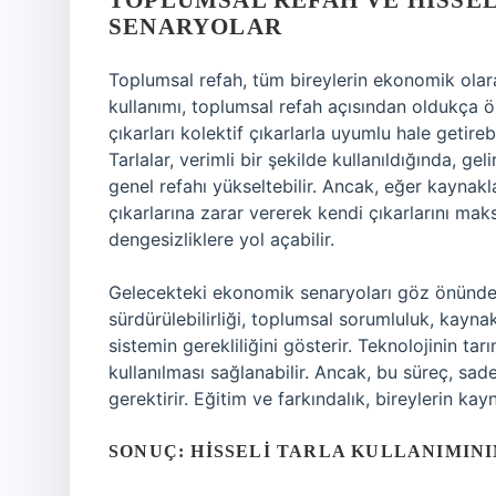
TOPLUMSAL REFAH VE HISSEL
SENARYOLAR
Toplumsal refah, tüm bireylerin ekonomik olara
kullanımı, toplumsal refah açısından oldukça ön
çıkarları kolektif çıkarlarla uyumlu hale getire
Tarlalar, verimli bir şekilde kullanıldığında, gelir
genel refahı yükseltebilir. Ancak, eğer kaynakla
çıkarlarına zarar vererek kendi çıkarlarını ma
dengesizliklere yol açabilir.
Gelecekteki ekonomik senaryoları göz önünde 
sürdürülebilirliği, toplumsal sorumluluk, kayna
sistemin gerekliliğini gösterir. Teknolojinin tar
kullanılması sağlanabilir. Ancak, bu süreç, sa
gerektirir. Eğitim ve farkındalık, bireylerin kay
SONUÇ: HISSELI TARLA KULLANIMIN