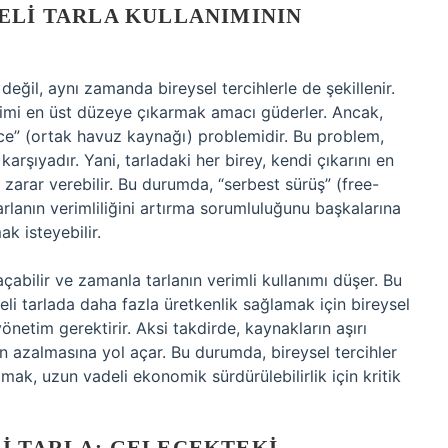
ELI TARLA KULLANIMININ
 değil, aynı zamanda bireysel tercihlerle de şekillenir.
 verimi en üst düzeye çıkarmak amacı güderler. Ancak,
e” (ortak havuz kaynağı) problemidir. Bu problem,
 karşıyadır. Yani, tarladaki her birey, kendi çıkarını en
 zarar verebilir. Bu durumda, “serbest sürüş” (free-
arlanın verimliliğini artırma sorumluluğunu başkalarına
ak isteyebilir.
çabilir ve zamanla tarlanın verimli kullanımı düşer. Bu
seli tarlada daha fazla üretkenlik sağlamak için bireysel
yönetim gerektirir. Aksi takdirde, kaynakların aşırı
in azalmasına yol açar. Bu durumda, bireysel tercihler
ak, uzun vadeli ekonomik sürdürülebilirlik için kritik