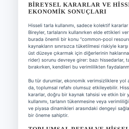
BIREYSEL KARARLAR VE HISS
EKONOMIK SONUÇLARI
Hisseli tarla kullanımı, sadece kolektif kararlar
Bireyler, tarlalarını kullanırken elde ettikleri
burada önemli bir konu “common-pool resourc
kaynakların sınırsızca tüketilmesi riskiyle karşı
üst düzeye çıkarmak için diğerlerinin haklarına
rider) sorunu devreye girer: bazı hissedarlar, t
bırakırken, kendileri bu verimlilikten faydalanm
Bu tür durumlar, ekonomik verimsizliklere yol a
da, toplumsal refahı olumsuz etkileyebilir. His
kararlar, doğru bir kaynak tahsisi ve etkin bir 
kullanımı, tarlanın tükenmesine veya verimliliğ
ve piyasa dinamikleri arasındaki dengeyi sağlam
bir öneme sahiptir.