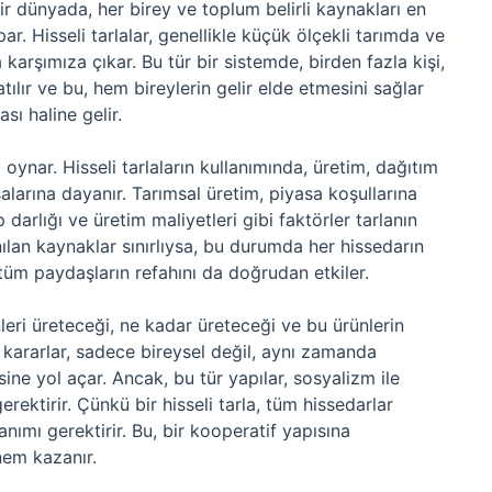
 bir dünyada, her birey ve toplum belirli kaynakları en
par. Hisseli tarlalar, genellikle küçük ölçekli tarımda ve
karşımıza çıkar. Bu tür bir sistemde, birden fazla kişi,
tılır ve bu, hem bireylerin gelir elde etmesini sağlar
ı haline gelir.
oynar. Hisseli tarlaların kullanımında, üretim, dağıtım
salarına dayanır. Tarımsal üretim, piyasa koşullarına
ep darlığı ve üretim maliyetleri gibi faktörler tarlanın
lanılan kaynaklar sınırlıysa, bu durumda her hissedarın
 tüm paydaşların refahını da doğrudan etkiler.
leri üreteceği, ne kadar üreteceği ve bu ürünlerin
Bu kararlar, sadece bireysel değil, aynı zamanda
ne yol açar. Ancak, bu tür yapılar, sosyalizm ile
ektirir. Çünkü bir hisseli tarla, tüm hissedarlar
nımı gerektirir. Bu, bir kooperatif yapısına
nem kazanır.