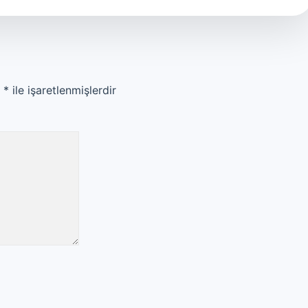
r
*
ile işaretlenmişlerdir