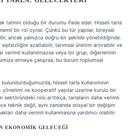
I TARLA: GELECEKTEKI
k tatmin olduğu bir durumu ifade eder. Hisseli tarla
emli bir rol oynar. Çünkü bu tür yapılar, bireysel
bilir, ancak yalnızca doğru bir şekilde yönetildiğinde.
 eşitsizliğini azaltabilir, tarımsal üretimi artırabilir ve
r verimli kullanılmazsa veya bir grup, diğerlerinin
ksimize etmeye çalışırsa, bu durum toplumsal
bulundurduğumuzda, hisseli tarla kullanımının
k yönetimi ve kooperatif yapılar üzerine kurulu bir
ım sektöründeki rolü arttıkça, tarlaların daha verimli
dece teknik değil, aynı zamanda sosyal bir değişim
nakları daha verimli kullanmasına yardımcı olabilir.
IN EKONOMIK GELECEĞI