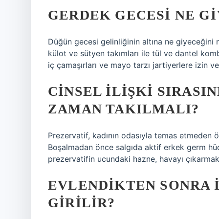
GERDEK GECESI NE GI
Düğün gecesi gelinliğinin altına ne giyeceğini
külot ve sütyen takımları ile tül ve dantel ko
iç çamaşırları ve mayo tarzı jartiyerlere izin ver
CINSEL ILIŞKI SIRASI
ZAMAN TAKILMALI?
Prezervatif, kadının odasıyla temas etmeden önc
Boşalmadan önce salgıda aktif erkek germ hüc
prezervatifin ucundaki hazne, havayı çıkarmak 
EVLENDIKTEN SONRA I
GIRILIR?