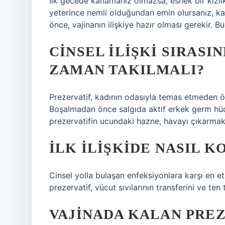
İlk gecede kanamanız olmazsa, esnek bir kızlık za
yeterince nemli olduğundan emin olursanız, ka
önce, vajinanın ilişkiye hazır olması gerekir. 
CINSEL ILIŞKI SIRASI
ZAMAN TAKILMALI?
Prezervatif, kadının odasıyla temas etmeden önc
Boşalmadan önce salgıda aktif erkek germ hüc
prezervatifin ucundaki hazne, havayı çıkarmak 
İLK ILIŞKIDE NASIL 
Cinsel yolla bulaşan enfeksiyonlara karşı en e
prezervatif, vücut sıvılarının transferini ve te
VAJINADA KALAN PREZ