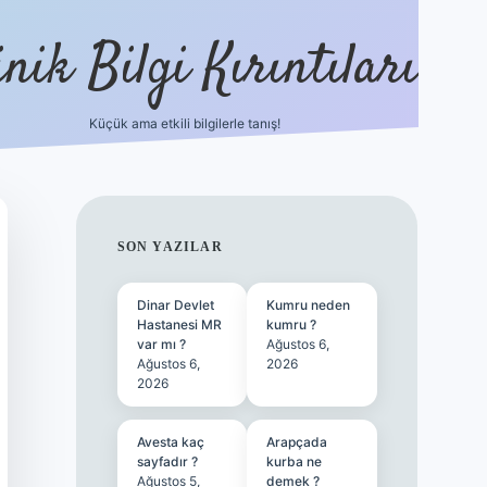
nik Bilgi Kırıntıları
Küçük ama etkili bilgilerle tanış!
ilbet
SIDEBAR
SON YAZILAR
Dinar Devlet
Kumru neden
Hastanesi MR
kumru ?
var mı ?
Ağustos 6,
Ağustos 6,
2026
2026
Avesta kaç
Arapçada
sayfadır ?
kurba ne
Ağustos 5,
demek ?