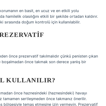
n korumanın en basit, en ucuz ve en etkili yolu
da hamilelik olasılığını etkili bir şekilde ortadan kaldırır.
şki sırasında doğum kontrolü için kullanılabilir.
PREZERVATIF
eden önce prezervatif takılmalıdır çünkü penisten çıkan
ece boşalmadan önce takmak son derece yanlış bir
IL KULLANILIR?
açmadan önce haznesindeki (haznesindeki) havayı
niz tamamen sertleşmeden önce takmanız önerilir.
s bölgesiyle temas etmesine izin vermeyin. Prezervatif