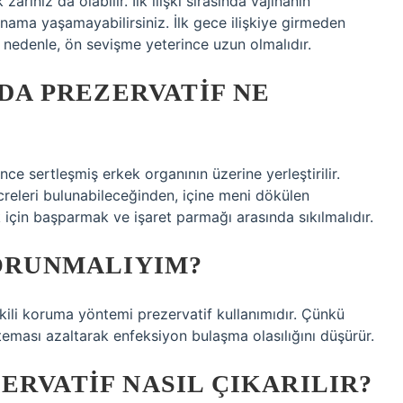
rınız da olabilir. İlk ilişki sırasında vajinanın
nama yaşamayabilirsiniz. İlk gece ilişkiye girmeden
Bu nedenle, ön sevişme yeterince uzun olmalıdır.
NDA PREZERVATIF NE
e sertleşmiş erkek organının üzerine yerleştirilir.
releri bulunabileceğinden, içine meni dökülen
için başparmak ve işaret parmağı arasında sıkılmalıdır.
KORUNMALIYIM?
tkili koruma yöntemi prezervatif kullanımıdır. Çünkü
n teması azaltarak enfeksiyon bulaşma olasılığını düşürür.
ERVATIF NASIL ÇIKARILIR?