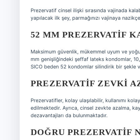
Prezervatif cinsel ilişki sırasında vajinada kal
yapılacak ilk şey, parmağınızı vajinaya nazikç
52 MM PREZERVATIF K
Maksimum güvenlik, mükemmel uyum ve yoğun h
mm genişliğindeki şeffaf lateks kondomlar, 10,8
SICO beden 52 kondomlar silindirik bir şekle ve
PREZERVATIF ZEVKI A
Prezervatifler, kolay ulaşılabilir, kullanımı ko
edilmektedir. Ayrıca, cinsel zevkte azalma, kay
dezavantajları da bulunmaktadır.
DOĞRU PREZERVATIF N