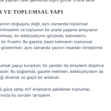
al yapıları nasıl şekillendirdiğini gözler önüne serer.
R VE TOPLUMSAL YAPI
 aracının doğuşunu değil, aynı zamanda toplumsal
ndirilmesinin ve toplumun bir arada yaşama anlayışının
rılması, bir edebiyatçının gözünde, kelimelerin,
bir fırsattır. Bu gazete, basılı kelimenin toplumsal
 gösterirken, aynı zamanda yazının insanları birleştirme
lumsal yapıyı kurarken, bir yandan da bireylerin düşünce
asıdır. Bu bağlamda, gazete metinleri, edebiyatçıların da
ği dinamik ve güçlü bir anlatıdır.
güce sahip mi? Anlatılarla şekillenen toplumlar,
nızla bu soruları tartışalım.