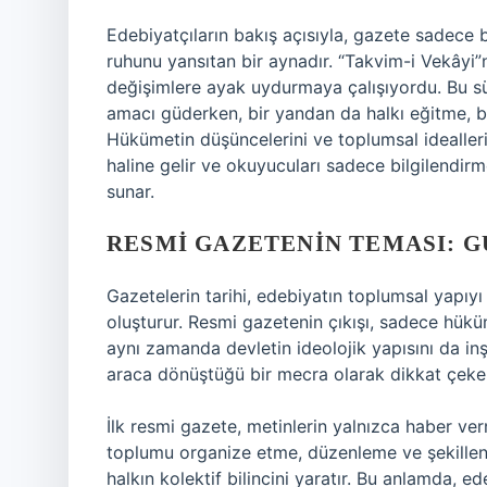
Edebiyatçıların bakış açısıyla, gazete sadece 
ruhunu yansıtan bir aynadır. “Takvim-i Vekâyi”
değişimlere ayak uydurmaya çalışıyordu. Bu s
amacı güderken, bir yandan da halkı eğitme, b
Hükümetin düşüncelerini ve toplumsal ideallerin
haline gelir ve okuyucuları sadece bilgilendi
sunar.
RESMI GAZETENIN TEMASI: G
Gazetelerin tarihi, edebiyatın toplumsal yapıy
oluşturur. Resmi gazetenin çıkışı, sadece hük
aynı zamanda devletin ideolojik yapısını da in
araca dönüştüğü bir mecra olarak dikkat çeke
İlk resmi gazete, metinlerin yalnızca haber v
toplumu organize etme, düzenleme ve şekillend
halkın kolektif bilincini yaratır. Bu anlamda, e