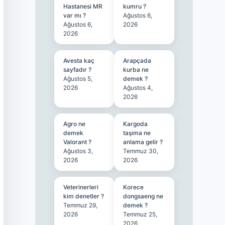
Hastanesi MR
kumru ?
var mı ?
Ağustos 6,
Ağustos 6,
2026
2026
Avesta kaç
Arapçada
sayfadır ?
kurba ne
Ağustos 5,
demek ?
2026
Ağustos 4,
2026
Agro ne
Kargoda
demek
taşıma ne
Valorant ?
anlama gelir ?
Ağustos 3,
Temmuz 30,
2026
2026
Veterinerleri
Korece
kim denetler ?
dongsaeng ne
Temmuz 29,
demek ?
2026
Temmuz 25,
2026