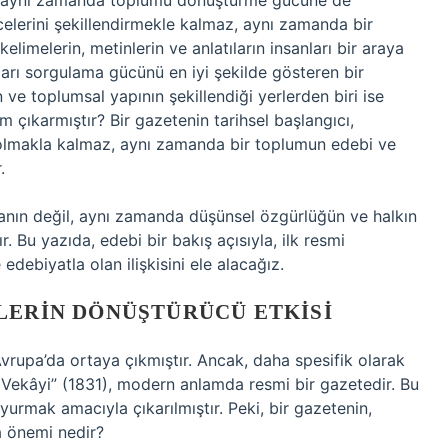
az; aynı zamanda toplumu dönüştürme gücüne de
üncelerini şekillendirmekle kalmaz, aynı zamanda bir
elimelerin, metinlerin ve anlatıların insanları bir araya
ları sorgulama gücünü en iyi şekilde gösteren bir
nın ve toplumsal yapının şekillendiği yerlerden biri ise
m çıkarmıştır? Bir gazetenin tarihsel başlangıcı,
 olmakla kalmaz, aynı zamanda bir toplumun edebi ve
.
dyanın değil, aynı zamanda düşünsel özgürlüğün ve halkın
dır. Bu yazıda, edebi bir bakış açısıyla, ilk resmi
edebiyatla olan ilişkisini ele alacağız.
LERIN DÖNÜŞTÜRÜCÜ ETKISI
 Avrupa’da ortaya çıkmıştır. Ancak, daha spesifik olarak
 Vekâyi” (1831), modern anlamda resmi bir gazetedir. Bu
yurmak amacıyla çıkarılmıştır. Peki, bir gazetenin,
a önemi nedir?