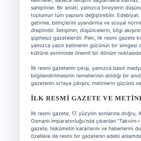
Kelimeler, sadece iletişimi sağlamakla kalm
sahiptirler. Bir anlatı, yalnızca bireylerin düş
toplumun tüm yapısını değiştirebilir. Edebiyat, k
getirme, bilinçlerini uyandırma ve sosyal norm
disiplindir. İletişimin, düşüncelerin, bilgi akışı
şüphesiz gazetelerdir. Peki, ilk resmi gazete ki
yalnızca yazılı kelimenin gücünün bir simgesi
kültürel evriminde önemli bir dönüm noktasıdır
İlk resmi gazetenin çıkışı, yalnızca basılı me
bilgilendirilmesinin temellerinin atıldığı bir anı
gazetenin ortaya çıkışını, metinlerin gücünü ve 
İLK RESMI GAZETE VE METIN
İlk resmi gazete, 17. yüzyılın sonlarına doğru,
Osmanlı İmparatorluğu’nda çıkarılan “Takvim-i
gazete, hükümetin kararlarını ve haberlerini du
özellikle de resmi bir gazetenin edebi anlamd