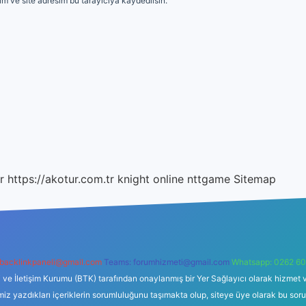
m ve site adresim bu tarayıcıya kaydedilsin.
r
https://akotur.com.tr
knight online
nttgame
Sitemap
backlinkpaneli@gmail.com
Teams:
forumhizmeti@gmail.com
Whatsapp: 0262 60
i ve İletişim Kurumu (BTK) tarafından onaylanmış bir Yer Sağlayıcı olarak hizmet v
azdıkları içeriklerin sorumluluğunu taşımakta olup, siteye üye olarak bu sorumlul