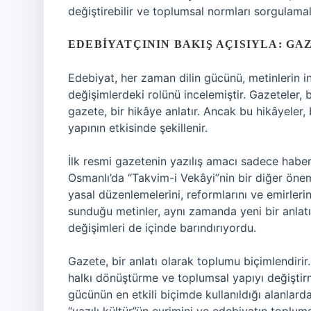
değiştirebilir ve toplumsal normları sorgulamala
EDEBIYATÇININ BAKIŞ AÇISIYLA: G
Edebiyat, her zaman dilin gücünü, metinlerin in
değişimlerdeki rolünü incelemiştir. Gazeteler, b
gazete, bir hikâye anlatır. Ancak bu hikâyeler, b
yapının etkisinde şekillenir.
İlk resmi gazetenin yazılış amacı sadece haber
Osmanlı’da “Takvim-i Vekâyi”nin bir diğer öneml
yasal düzenlemelerini, reformlarını ve emirler
sunduğu metinler, aynı zamanda yeni bir anlat
değişimleri de içinde barındırıyordu.
Gazete, bir anlatı olarak toplumu biçimlendiri
halkı dönüştürme ve toplumsal yapıyı değiştirme
gücünün en etkili biçimde kullanıldığı alanlard