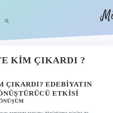
Mi
E KIM ÇIKARDI ?
M ÇIKARDI? EDEBIYATIN
ÖNÜŞTÜRÜCÜ ETKISI
DÖNÜŞÜM