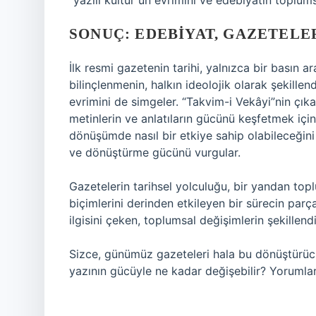
“yazılı kültür”ün evrimini ve edebiyatın toplums
SONUÇ: EDEBIYAT, GAZETELE
İlk resmi gazetenin tarihi, yalnızca bir basın
bilinçlenmenin, halkın ideolojik olarak şekille
evrimini de simgeler. “Takvim-i Vekâyi”nin çıka
metinlerin ve anlatıların gücünü keşfetmek için 
dönüşümde nasıl bir etkiye sahip olabileceğini
ve dönüştürme gücünü vurgular.
Gazetelerin tarihsel yolculuğu, bir yandan top
biçimlerini derinden etkileyen bir sürecin parç
ilgisini çeken, toplumsal değişimlerin şekillendi
Sizce, günümüz gazeteleri hala bu dönüştürücü 
yazının gücüyle ne kadar değişebilir? Yorumları