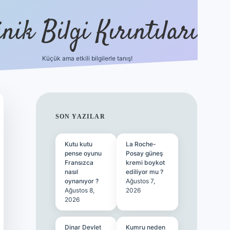
nik Bilgi Kırıntıları
Küçük ama etkili bilgilerle tanış!
ilbet
SIDEBAR
SON YAZILAR
Kutu kutu
La Roche-
pense oyunu
Posay güneş
Fransızca
kremi boykot
nasıl
ediliyor mu ?
oynanıyor ?
Ağustos 7,
Ağustos 8,
2026
2026
Dinar Devlet
Kumru neden