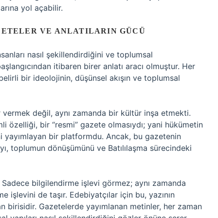
rına yol açabilir.
AZETELER VE ANLATILARIN GÜCÜ
sanları nasıl şekillendirdiğini ve toplumsal
aşlangıcından itibaren birer anlatı aracı olmuştur. Her
elirli bir ideolojinin, düşünsel akışın ve toplumsal
 vermek değil, aynı zamanda bir kültür inşa etmekti.
i özelliği, bir “resmi” gazete olmasıydı; yani hükümetin
ini yayımlayan bir platformdu. Ancak, bu gazetenin
ıyı, toplumun dönüşümünü ve Batılılaşma sürecindeki
r. Sadece bilgilendirme işlevi görmez; aynı zamanda
 işlevini de taşır. Edebiyatçılar için bu, yazının
an birisidir. Gazetelerde yayımlanan metinler, her zaman