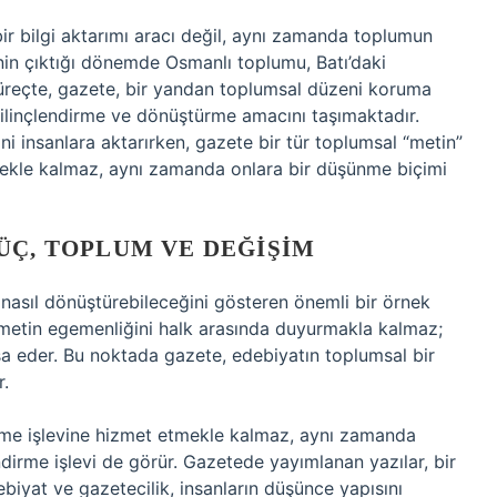
bir bilgi aktarımı aracı değil, aynı zamanda toplumun
nin çıktığı dönemde Osmanlı toplumu, Batı’daki
üreçte, gazete, bir yandan toplumsal düzeni koruma
ilinçlendirme ve dönüştürme amacını taşımaktadır.
i insanlara aktarırken, gazete bir tür toplumsal “metin”
rmekle kalmaz, aynı zamanda onlara bir düşünme biçimi
ÜÇ, TOPLUM VE DEĞIŞIM
ı nasıl dönüştürebileceğini gösteren önemli bir örnek
ümetin egemenliğini halk arasında duyurmakla kalmaz;
şa eder. Bu noktada gazete, edebiyatın toplumsal bir
r.
erme işlevine hizmet etmekle kalmaz, aynı zamanda
irme işlevi de görür. Gazetede yayımlanan yazılar, bir
debiyat ve gazetecilik, insanların düşünce yapısını