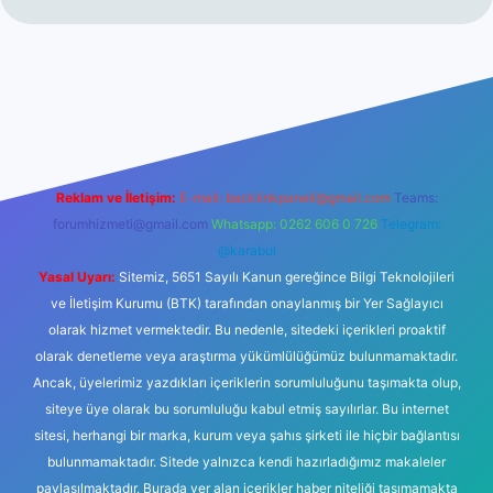
ilbet
Reklam ve İletişim:
E-mail:
backlinkpaneli@gmail.com
Teams:
forumhizmeti@gmail.com
Whatsapp: 0262 606 0 726
Telegram:
@karabul
Yasal Uyarı:
Sitemiz, 5651 Sayılı Kanun gereğince Bilgi Teknolojileri
ve İletişim Kurumu (BTK) tarafından onaylanmış bir Yer Sağlayıcı
olarak hizmet vermektedir. Bu nedenle, sitedeki içerikleri proaktif
olarak denetleme veya araştırma yükümlülüğümüz bulunmamaktadır.
Ancak, üyelerimiz yazdıkları içeriklerin sorumluluğunu taşımakta olup,
siteye üye olarak bu sorumluluğu kabul etmiş sayılırlar. Bu internet
sitesi, herhangi bir marka, kurum veya şahıs şirketi ile hiçbir bağlantısı
bulunmamaktadır. Sitede yalnızca kendi hazırladığımız makaleler
paylaşılmaktadır. Burada yer alan içerikler haber niteliği taşımamakta