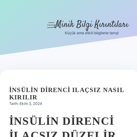
Minik Bilgi Kırıntıları
menüyü
aç
Küçük ama etkili bilgilerle tanış!
Anasayfa
Gizlilik Politikası
Yasal Uyarı
Hakkımızda
İNSÜLIN DIRENCI ILAÇSIZ NASIL
KIRILIR
Tarih: Ekim 3, 2024
İNSÜLIN DIRENCI
ILAÇSIZ DÜZELIR