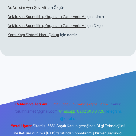
Ad Ve Isim Aynı Şey Mi
için
Özgür
Ankilozan Spondilit Iç Organlara Zarar Verir Mi
için
admin
Ankilozan Spondilit Iç Organlara Zarar Verir Mi
için
Özge
Kartlı Kapı Sistemi Nasıl Çalışır
için
admin
t
Reklam ve İletişim:
E-mail:
backlinkpaneli@gmail.com
Teams:
forumhizmeti@gmail.com
Whatsapp: 0262 606 0 726
Telegram:
@karabul
Yasal Uyarı:
Sitemiz, 5651 Sayılı Kanun gereğince Bilgi Teknolojileri
ve İletişim Kurumu (BTK) tarafından onaylanmış bir Yer Sağlayıcı