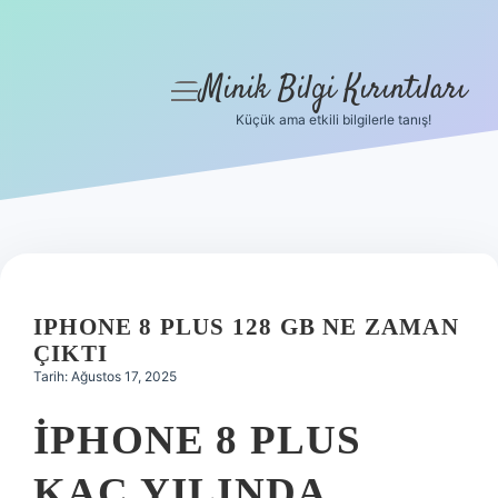
Minik Bilgi Kırıntıları
menüyü
aç
Küçük ama etkili bilgilerle tanış!
Anasayfa
Gizlilik Politikası
Yasal Uyarı
Hakkımızda
IPHONE 8 PLUS 128 GB NE ZAMAN
ÇIKTI
Tarih: Ağustos 17, 2025
IPHONE 8 PLUS
KAÇ YILINDA