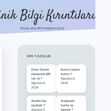
nik Bilgi Kırıntıları
Küçük ama etkili bilgilerle tanış!
ilbet
SIDEBAR
SON YAZILAR
Dinar Devlet
Kumru neden
Hastanesi MR
kumru ?
var mı ?
Ağustos 6,
Ağustos 6,
2026
2026
Avesta kaç
Arapçada
sayfadır ?
kurba ne
Ağustos 5,
demek ?