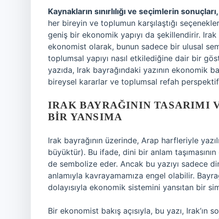
Kaynakların sınırlılığı ve seçimlerin sonuçla
her bireyin ve toplumun karşılaştığı seçenekler
geniş bir ekonomik yapıyı da şekillendirir. Ira
ekonomist olarak, bunun sadece bir ulusal se
toplumsal yapıyı nasıl etkilediğine dair bir 
yazıda, Irak bayrağındaki yazının ekonomik ba
bireysel kararlar ve toplumsal refah perspekti
IRAK BAYRAĞININ TASARIMI 
BIR YANSIMA
Irak bayrağının üzerinde, Arap harfleriyle yazı
büyüktür). Bu ifade, dini bir anlam taşımasının 
de sembolize eder. Ancak bu yazıyı sadece d
anlamıyla kavrayamamıza engel olabilir. Bayrağ
dolayısıyla ekonomik sistemini yansıtan bir sim
Bir ekonomist bakış açısıyla, bu yazı, Irak’ın s