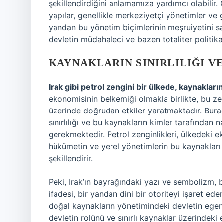
şekillendirdiğini anlamamıza yardımcı olabilir. 
yapılar, genellikle merkeziyetçi yönetimler ve g
yandan bu yönetim biçimlerinin meşruiyetini 
devletin müdahaleci ve bazen totaliter politikal
KAYNAKLARIN SINIRLILIĞI V
Irak gibi petrol zengini bir ülkede, kaynakların
ekonomisinin belkemiği olmakla birlikte, bu ze
üzerinde doğrudan etkiler yaratmaktadır. Burad
sınırlılığı ve bu kaynakların kimler tarafından 
gerekmektedir. Petrol zenginlikleri, ülkedeki e
hükümetin ve yerel yönetimlerin bu kaynakları
şekillendirir.
Peki, Irak’ın bayrağındaki yazı ve sembolizm, b
ifadesi, bir yandan dini bir otoriteyi işaret ed
doğal kaynakların yönetimindeki devletin egemen
devletin rolünü ve sınırlı kaynaklar üzerindeki 