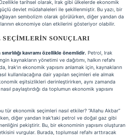
Özellikle tarihsel olarak, Irak gibi ülkelerde ekonomik
üçlü devlet müdahaleleri ile şekillenmiştir. Bu yazı, bir
sağlayan sembolizm olarak görülürken, diğer yandan da
arının ekonomiye olan etkilerini gösteriyor olabilir.
E SEÇIMLERIN SONUÇLARI
 sınırlılığı kavramı özellikle önemlidir.
Petrol, Irak
ngin kaynakların yönetimi ve dağıtımı, halkın refahı
a, Irak’ın ekonomik yapısını anlamak için, kaynakların
nasıl kullanılacağına dair yapılan seçimleri ele almak
konomik eşitsizlikleri derinleştirirken, aynı zamanda
 nasıl paylaştırdığı da toplumun ekonomik yapısını
u tür ekonomik seçimleri nasıl etkiler? “Allahu Akbar”
erken, diğer yandan Irak’taki petrol ve doğal gaz gibi
liğini pekiştirir. Bu, bir ekonominin yapısını oluşturan
etkisini vurgular. Burada, toplumsal refahı arttıracak