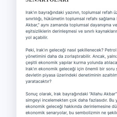
Irak’ın bayrağındaki yazının, toplumsal refah ü
sınırlılığı, hükümetin toplumsal refahı sağlama b
Akbar,” aynı zamanda toplumsal dayanışma ve ulu
eşitsizliklerin derinleşmesi ve sınırlı kaynakla
yol açabilir.
Peki, Irak’ın geleceği nasıl şekillenecek? Petro
yönetimini daha da zorlaştırabilir. Ancak, yaln
çeşitli ekonomik yapılar kurma yolunda atılacak
Irak’ın ekonomik geleceği için önemli bir soru 
devletin piyasa üzerindeki denetiminin azaltılm
yaratacaktır?
Sonuç olarak, Irak bayrağındaki “Allahu Akbar”
simgeyi incelemekten çok daha fazlasıdır. Bu y
ekonomik geleceği hakkında derinlemesine dü
ekonomik senaryolar, bu sembolizmin ne şekild