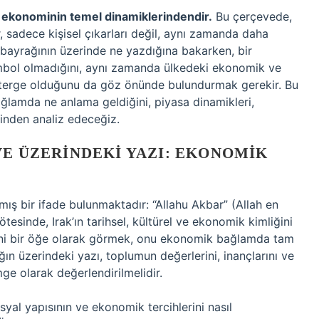
rı, ekonominin temel dinamiklerindendir.
Bu çerçevede,
, sadece kişisel çıkarları değil, aynı zamanda daha
k bayrağının üzerinde ne yazdığına bakarken, bir
mbol olmadığını, aynı zamanda ülkedeki ekonomik ve
gösterge olduğunu da göz önünde bulundurmak gerekir. Bu
ğlamda ne anlama geldiğini, piyasa dinamikleri,
finden analiz edeceğiz.
VE ÜZERINDEKI YAZI: EKONOMIK
lmış bir ifade bulunmaktadır: “Allahu Akbar” (Allah en
ötesinde, Irak’ın tarihsel, kültürel ve ekonomik kimliğini
ini bir öğe olarak görmek, onu ekonomik bağlamda tam
ın üzerindeki yazı, toplumun değerlerini, inançlarını ve
ge olarak değerlendirilmelidir.
osyal yapısının ve ekonomik tercihlerini nasıl