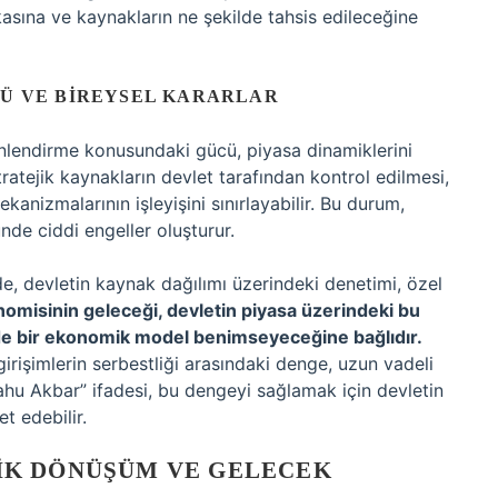
kasına ve kaynakların ne şekilde tahsis edileceğine
LÜ VE BIREYSEL KARARLAR
önlendirme konusundaki gücü, piyasa dinamiklerini
tratejik kaynakların devlet tarafından kontrol edilmesi,
nizmalarının işleyişini sınırlayabilir. Bu durum,
nde ciddi engeller oluşturur.
de, devletin kaynak dağılımı üzerindeki denetimi, özel
nomisinin geleceği, devletin piyasa üzerindeki bu
lde bir ekonomik model benimseyeceğine bağlıdır.
irişimlerin serbestliği arasındaki denge, uzun vadeli
lahu Akbar” ifadesi, bu dengeyi sağlamak için devletin
t edebilir.
IK DÖNÜŞÜM VE GELECEK