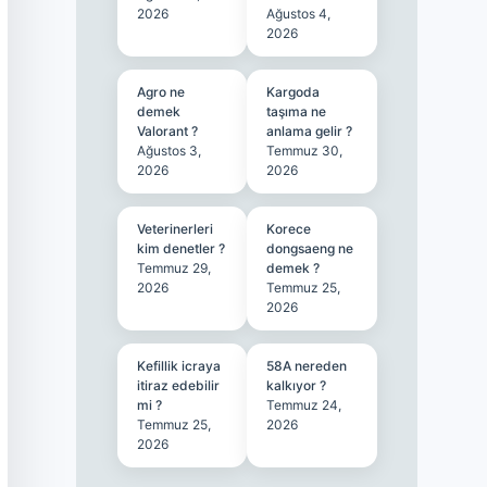
2026
Ağustos 4,
2026
Agro ne
Kargoda
demek
taşıma ne
Valorant ?
anlama gelir ?
Ağustos 3,
Temmuz 30,
2026
2026
Veterinerleri
Korece
kim denetler ?
dongsaeng ne
Temmuz 29,
demek ?
2026
Temmuz 25,
2026
Kefillik icraya
58A nereden
itiraz edebilir
kalkıyor ?
mi ?
Temmuz 24,
Temmuz 25,
2026
2026