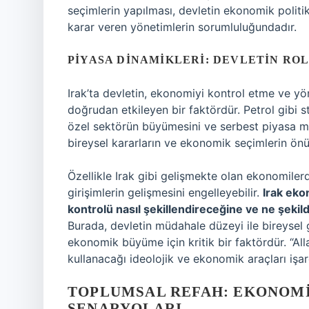
seçimlerin yapılması, devletin ekonomik politi
karar veren yönetimlerin sorumluluğundadır.
PIYASA DINAMIKLERI: DEVLETIN RO
Irak’ta devletin, ekonomiyi kontrol etme ve y
doğrudan etkileyen bir faktördür. Petrol gibi s
özel sektörün büyümesini ve serbest piyasa meka
bireysel kararların ve ekonomik seçimlerin önü
Özellikle Irak gibi gelişmekte olan ekonomiler
girişimlerin gelişmesini engelleyebilir.
Irak eko
kontrolü nasıl şekillendireceğine ve ne şeki
Burada, devletin müdahale düzeyi ile bireysel g
ekonomik büyüme için kritik bir faktördür. “Al
kullanacağı ideolojik ve ekonomik araçları işare
TOPLUMSAL REFAH: EKONOM
SENARYOLARI