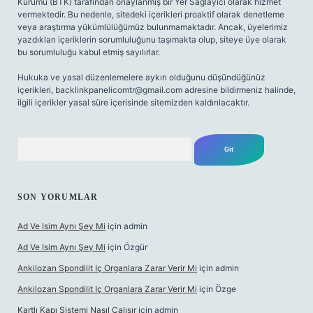
Kurumu (BTK) tarafından onaylanmış bir Yer Sağlayıcı olarak hizmet
vermektedir. Bu nedenle, sitedeki içerikleri proaktif olarak denetleme
veya araştırma yükümlülüğümüz bulunmamaktadır. Ancak, üyelerimiz
yazdıkları içeriklerin sorumluluğunu taşımakta olup, siteye üye olarak
bu sorumluluğu kabul etmiş sayılırlar.
Hukuka ve yasal düzenlemelere aykırı olduğunu düşündüğünüz
içerikleri,
backlinkpanelicomtr@gmail.com
adresine bildirmeniz halinde,
ilgili içerikler yasal süre içerisinde sitemizden kaldırılacaktır.
Arama
SON YORUMLAR
Ad Ve Isim Aynı Şey Mi
için
admin
Ad Ve Isim Aynı Şey Mi
için
Özgür
Ankilozan Spondilit Iç Organlara Zarar Verir Mi
için
admin
Ankilozan Spondilit Iç Organlara Zarar Verir Mi
için
Özge
Kartlı Kapı Sistemi Nasıl Çalışır
için
admin