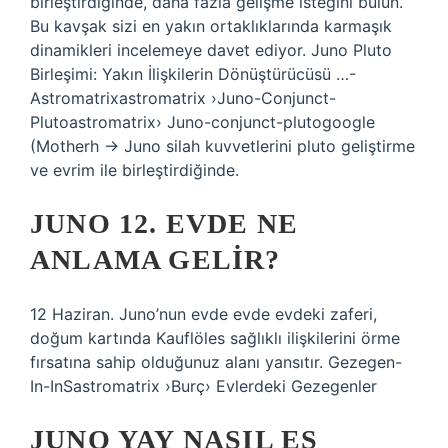
birleştirdiğinde, daha fazla gelişme isteğini bulun.
Bu kavşak sizi en yakın ortaklıklarında karmaşık
dinamikleri incelemeye davet ediyor. Juno Pluto
Birleşimi: Yakın İlişkilerin Dönüştürücüsü …-
Astromatrixastromatrix ›Juno-Conjunct-
Plutoastromatrix› Juno-conjunct-plutogoogle
(Motherh → Juno silah kuvvetlerini pluto geliştirme
ve evrim ile birleştirdiğinde.
JUNO 12. EVDE NE
ANLAMA GELIR?
12 Haziran. Juno’nun evde evde evdeki zaferi,
doğum kartında Kauflöles sağlıklı ilişkilerini örme
fırsatına sahip olduğunuz alanı yansıtır. Gezegen-
In-InSastromatrix ›Burç› Evlerdeki Gezegenler
JUNO YAY NASIL EŞ