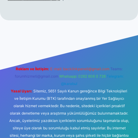
t
Reklam ve İletişim:
E-mail:
backlinkpaneli@gmail.com
Teams:
forumhizmeti@gmail.com
Whatsapp: 0262 606 0 726
Telegram:
@karabul
Yasal Uyarı:
Sitemiz, 5651 Sayılı Kanun gereğince Bilgi Teknolojileri
ve İletişim Kurumu (BTK) tarafından onaylanmış bir Yer Sağlayıcı
olarak hizmet vermektedir. Bu nedenle, sitedeki içerikleri proaktif
olarak denetleme veya araştırma yükümlülüğümüz bulunmamaktadır.
Ancak, üyelerimiz yazdıkları içeriklerin sorumluluğunu taşımakta olup,
siteye üye olarak bu sorumluluğu kabul etmiş sayılırlar. Bu internet
sitesi, herhangi bir marka, kurum veya şahıs şirketi ile hiçbir bağlantısı