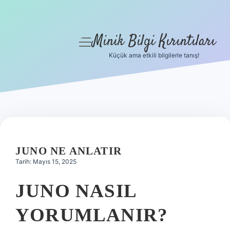
Minik Bilgi Kırıntıları
menüyü
aç
Küçük ama etkili bilgilerle tanış!
Anasayfa
Gizlilik Politikası
Yasal Uyarı
Hakkımızda
JUNO NE ANLATIR
Tarih: Mayıs 15, 2025
JUNO NASIL
YORUMLANIR?