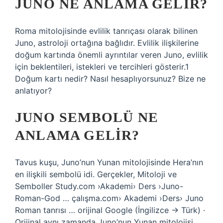
JUNO NE ANLAMA GELIR?
Roma mitolojisinde evlilik tanrıçası olarak bilinen
Juno, astroloji ortağına bağlıdır. Evlilik ilişkilerine
doğum kartında önemli ayrıntılar veren Juno, evlilik
için beklentileri, istekleri ve tercihleri ​​gösterir.1
Doğum kartı nedir? Nasıl hesaplıyorsunuz? Bize ne
anlatıyor?
JUNO SEMBOLÜ NE
ANLAMA GELIR?
Tavus kuşu, Juno’nun Yunan mitolojisinde Hera’nın
en ilişkili sembolü idi. Gerçekler, Mitoloji ve
Semboller Study.com ›Akademi› Ders ›Juno-
Roman-God … çalışma.com› Akademi ›Ders› Juno
Roman tanrısı … orijinal Google (İngilizce → Türk) ·
Orijinal aynı zamanda Juno’nun Yunan mitolojisi