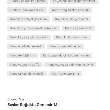
1 kürek çekme kaç metre
12 yaşında hangi spor yapılmalı
Herkes kano yapabilir mi
Kano hangi kasları çalıştırır
Kano için ehliyet gerekir mi
Kano için izin gerekir mi
Kano için yüzme bilmek gerekir mi
Kano kaç saat sürer
Kano kaç yaş için uygundur
Kano kullanmak zor mu
Kano özellikleri nelerdir
Kano sporu tehlikeli mi
Kano tek kişilik mi
Kano yapmak için kilo sınırı var mı
Kano yapmak kaç TL
Kano yapmaya giderken ne giyilir
Kanoya kaç kişi binebilir
Kışın kano yapılır mı
Önceki Yazı
Sıvılar Soğukta Genleşir Mi