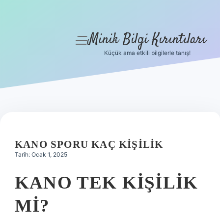
Minik Bilgi Kırıntıları
menüyü
aç
Küçük ama etkili bilgilerle tanış!
Anasayfa
Gizlilik Politikası
Yasal Uyarı
Hakkımızda
KANO SPORU KAÇ KIŞILIK
Tarih: Ocak 1, 2025
KANO TEK KIŞILIK
MI?