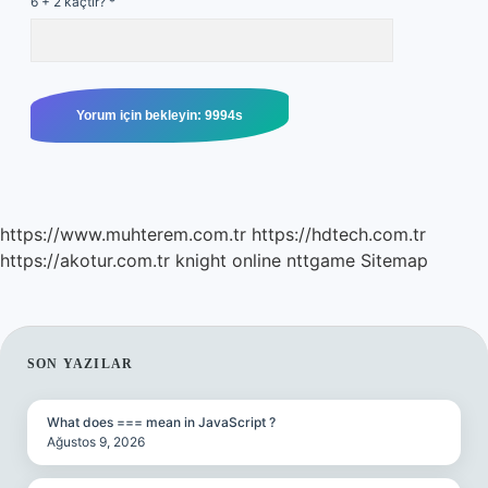
6 + 2 kaçtır?
*
https://www.muhterem.com.tr
https://hdtech.com.tr
https://akotur.com.tr
knight online
nttgame
Sitemap
SIDEBAR
SON YAZILAR
What does === mean in JavaScript ?
Ağustos 9, 2026