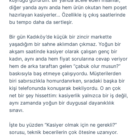
kuyruğu görürüm. Bir yanda acele eden insanlar,
diğer yanda aynı anda hem ürün okutan hem poşet
hazırlayan kasiyerler… Özellikle iş çıkış saatlerinde
bu tempo daha da sertleşir.
Bir gün Kadıköy’de küçük bir zincir markette
yaşadığım bir sahne aklımdan çıkmaz. Yoğun bir
akşam saatinde kasiyer olarak çalışan genç bir
kadın, aynı anda hem fiyat sorularına cevap veriyor
hem de arka taraftan gelen “çabuk olur musun?”
baskısıyla baş etmeye çalışıyordu. Müşterilerden
biri sabırsızlıkla homurdanırken, sıradaki başka bir
kişi telefonunda konuşarak bekliyordu. O an çok
net bir şey hissettim: kasiyerlik yalnızca bir iş değil,
aynı zamanda yoğun bir duygusal dayanıklılık
sınavı.
İşte bu yüzden “Kasiyer olmak için ne gerekli?”
sorusu, teknik becerilerin çok ötesine uzanıyor.