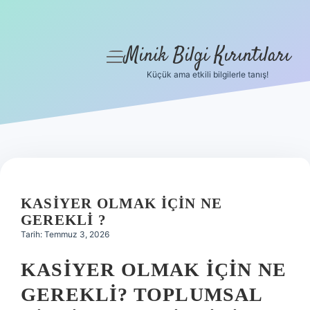
Minik Bilgi Kırıntıları
menüyü
aç
Küçük ama etkili bilgilerle tanış!
Anasayfa
Gizlilik Politikası
Yasal Uyarı
Hakkımızda
KASIYER OLMAK IÇIN NE
GEREKLI ?
Tarih: Temmuz 3, 2026
KASIYER OLMAK İÇIN NE
GEREKLI? TOPLUMSAL