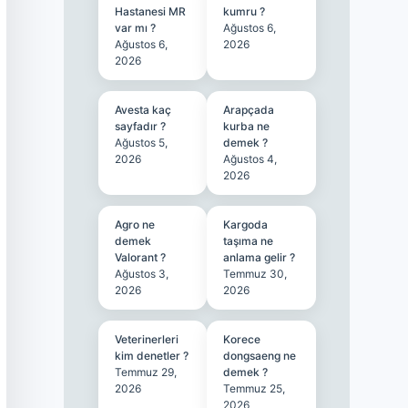
Hastanesi MR
kumru ?
var mı ?
Ağustos 6,
Ağustos 6,
2026
2026
Avesta kaç
Arapçada
sayfadır ?
kurba ne
Ağustos 5,
demek ?
2026
Ağustos 4,
2026
Agro ne
Kargoda
demek
taşıma ne
Valorant ?
anlama gelir ?
Ağustos 3,
Temmuz 30,
2026
2026
Veterinerleri
Korece
kim denetler ?
dongsaeng ne
Temmuz 29,
demek ?
2026
Temmuz 25,
2026