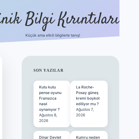
nik Bilgi Kırıntıları
Küçük ama etkili bilgilerle tanış!
ilbet
SIDEBAR
SON YAZILAR
Kutu kutu
La Roche-
pense oyunu
Posay güneş
Fransızca
kremi boykot
nasıl
ediliyor mu ?
oynanıyor ?
Ağustos 7,
Ağustos 8,
2026
2026
Dinar Devlet
Kumru neden