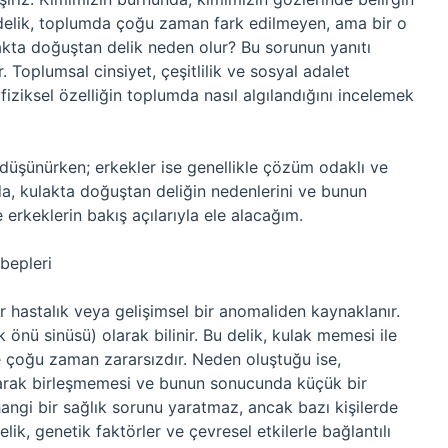
r delik, toplumda çoğu zaman fark edilmeyen, ama bir o
akta doğuştan delik neden olur? Bu sorunun yanıtı
. Toplumsal cinsiyet, çeşitlilik ve sosyal adalet
iziksel özelliğin toplumda nasıl algılandığını incelemek
 düşünürken; erkekler ise genellikle çözüm odaklı ve
zıda, kulakta doğuştan deliğin nedenlerini ve bunun
erkeklerin bakış açılarıyla ele alacağım.
bepleri
r hastalık veya gelişimsel bir anomaliden kaynaklanır.
 önü sinüsü) olarak bilinir. Bu delik, kulak memesi ile
ve çoğu zaman zararsızdır. Neden oluştuğu ise,
olarak birleşmemesi ve bunun sonucunda küçük bir
ngi bir sağlık sorunu yaratmaz, ancak bazı kişilerde
lik, genetik faktörler ve çevresel etkilerle bağlantılı