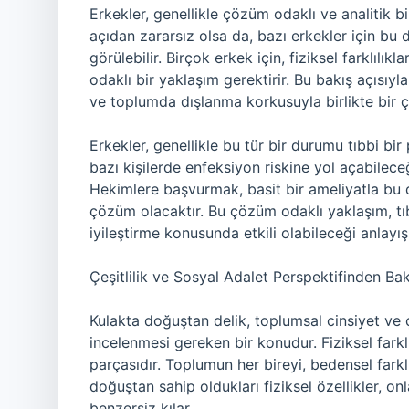
Erkekler, genellikle çözüm odaklı ve analitik bi
açıdan zararsız olsa da, bazı erkekler için b
görülebilir. Birçok erkek için, fiziksel farklılı
odaklı bir yaklaşım gerektirir. Bu bakış açısıyla
ve toplumda dışlanma korkusuyla birlikte bir ç
Erkekler, genellikle bu tür bir durumu tıbbi bir
bazı kişilerde enfeksiyon riskine yol açabilece
Hekimlere başvurmak, basit bir ameliyatla bu d
çözüm olacaktır. Bu çözüm odaklı yaklaşım, tı
iyileştirme konusunda etkili olabileceği anlayışı
Çeşitlilik ve Sosyal Adalet Perspektifinden Bak
Kulakta doğuştan delik, toplumsal cinsiyet ve ç
incelenmesi gereken bir konudur. Fiziksel farklı
parçasıdır. Toplumun her bireyi, bedensel farklı
doğuştan sahip oldukları fiziksel özellikler, onla
benzersiz kılar.