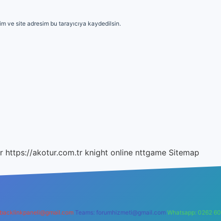
m ve site adresim bu tarayıcıya kaydedilsin.
r
https://akotur.com.tr
knight online
nttgame
Sitemap
backlinkpaneli@gmail.com
Teams:
forumhizmeti@gmail.com
Whatsapp: 0262 60