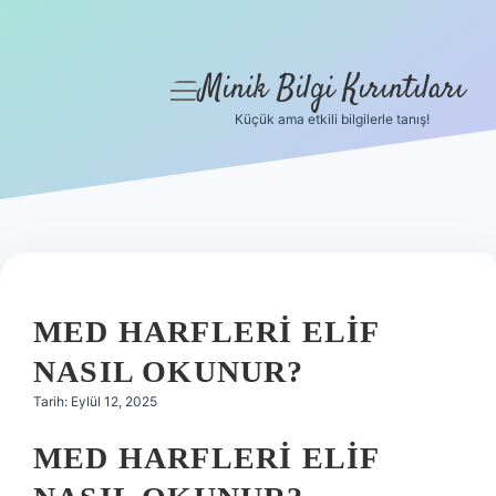
Minik Bilgi Kırıntıları
menüyü
aç
Küçük ama etkili bilgilerle tanış!
Anasayfa
Gizlilik Politikası
Yasal Uyarı
Hakkımızda
MED HARFLERI ELIF
NASIL OKUNUR?
Tarih: Eylül 12, 2025
MED HARFLERI ELIF