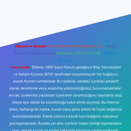
lbet
Reklam ve İletişim:
E-mail:
backlinkpaneli@gmail.com
Teams:
forumhizmeti@gmail.com
Whatsapp: 0262 606 0 726
Telegram:
@karabul
Yasal Uyarı:
Sitemiz, 5651 Sayılı Kanun gereğince Bilgi Teknolojileri
ve İletişim Kurumu (BTK) tarafından onaylanmış bir Yer Sağlayıcı
olarak hizmet vermektedir. Bu nedenle, sitedeki içerikleri proaktif
olarak denetleme veya araştırma yükümlülüğümüz bulunmamaktadır.
Ancak, üyelerimiz yazdıkları içeriklerin sorumluluğunu taşımakta olup,
siteye üye olarak bu sorumluluğu kabul etmiş sayılırlar. Bu internet
sitesi, herhangi bir marka, kurum veya şahıs şirketi ile hiçbir bağlantısı
bulunmamaktadır. Sitede yalnızca kendi hazırladığımız makaleler
paylaşılmaktadır. Burada yer alan içerikler haber niteliği taşımamakta
olup, gerçek kurum ve kişiler hakkında paylaşım yapılmamaktadır.