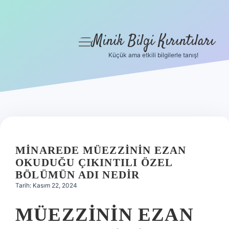
Minik Bilgi Kırıntıları
menüyü
aç
Küçük ama etkili bilgilerle tanış!
Anasayfa
Gizlilik Politikası
Yasal Uyarı
Hakkımızda
MINAREDE MÜEZZININ EZAN
OKUDUĞU ÇIKINTILI ÖZEL
BÖLÜMÜN ADI NEDIR
Tarih: Kasım 22, 2024
MÜEZZININ EZAN