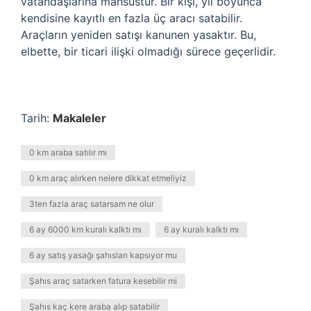
vatandaşlarına mahsustur. Bir kişi, yıl boyunca
kendisine kayıtlı en fazla üç aracı satabilir.
Araçların yeniden satışı kanunen yasaktır. Bu,
elbette, bir ticari ilişki olmadığı sürece geçerlidir.
Tarih:
Makaleler
0 km araba satılır mı
0 km araç alırken nelere dikkat etmeliyiz
3ten fazla araç satarsam ne olur
6 ay 6000 km kuralı kalktı mı
6 ay kuralı kalktı mı
6 ay satış yasağı şahısları kapsıyor mu
Şahıs araç satarken fatura kesebilir mi
Şahıs kaç kere araba alıp satabilir