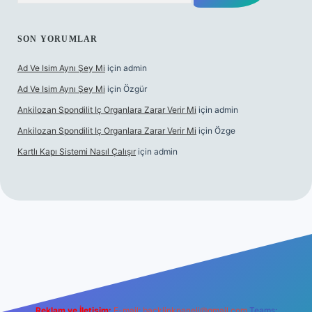
SON YORUMLAR
Ad Ve Isim Aynı Şey Mi
için
admin
Ad Ve Isim Aynı Şey Mi
için
Özgür
Ankilozan Spondilit Iç Organlara Zarar Verir Mi
için
admin
Ankilozan Spondilit Iç Organlara Zarar Verir Mi
için
Özge
Kartlı Kapı Sistemi Nasıl Çalışır
için
admin
lbet
Reklam ve İletişim:
E-mail:
backlinkpaneli@gmail.com
Teams: