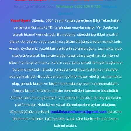
forumhizmeti@gmail.com
Whatsapp: 0262 606 0 726
Telegram:
@karabul
Yasal Uyarı:
Sitemiz, 5651 Sayılı Kanun gereğince Bilgi Teknolojileri
ve İletişim Kurumu (BTK) tarafından onaylanmış bir Yer Sağlayıcı
olarak hizmet vermektedir. Bu nedenle, sitedeki içerikleri proaktif
olarak denetleme veya araştırma yükümlülüğümüz bulunmamaktadır.
Ancak, üyelerimiz yazdıkları içeriklerin sorumluluğunu taşımakta olup,
siteye üye olarak bu sorumluluğu kabul etmiş sayılırlar. Bu internet
sitesi, herhangi bir marka, kurum veya şahıs şirketi ile hiçbir bağlantısı
bulunmamaktadır. Sitede yalnızca kendi hazırladığımız makaleler
paylaşılmaktadır. Burada yer alan içerikler haber niteliği taşımamakta
olup, gerçek kurum ve kişiler hakkında paylaşım yapılmamaktadır.
Gerçek kurum ve kişiler ile isim benzerlikleri tamamen tesadüfidir.
Sitemiz, kar amacı gütmeyen ve tamamen ücretsiz bir bilgi paylaşım
platformudur. Hukuka ve yasal düzenlemelere aykırı olduğunu
düşündüğünüz içerikleri,
backlinkpanelicomtr@gmail.com
adresine
bildirmeniz halinde, ilgili içerikler yasal süre içerisinde sitemizden
kaldırılacaktır.