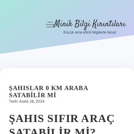
Minik Bilgi Kırıntıları
menüyü
aç
Küçük ama etkili bilgilerle tanış!
Anasayfa
Gizlilik Politikası
Yasal Uyarı
Hakkımızda
ŞAHISLAR 0 KM ARABA
SATABILIR MI
Tarih: Aralık 28, 2024
ŞAHIS SIFIR ARAÇ
SATABILIR MI?