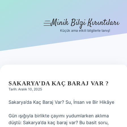
Minik Bilgi Kırıntıları
menüyü
aç
Küçük ama etkili bilgilerle tanış!
Anasayfa
Gizlilik Politikası
Yasal Uyarı
Hakkımızda
SAKARYA’DA KAÇ BARAJ VAR ?
Tarih: Aralık 10, 2025
Sakarya’da Kaç Baraj Var? Su, İnsan ve Bir Hikâye
Gün ışığıyla birlikte çayımı yudumlarken aklıma
düştü: Sakarya’da kaç baraj var? Bu basit soru,