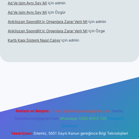
Ad Ve Isim Aynı Şey Mi
için
admin
Ad Ve Isim Aynı Şey Mi
için
Özgür
Ankilozan Spondilit Iç Organlara Zarar Verir Mi
için
admin
Ankilozan Spondilit Iç Organlara Zarar Verir Mi
için
Özge
Kartlı Kapı Sistemi Nasıl Çalışır
için
admin
ilbet
Reklam ve İletişim:
E-mail:
backlinkpaneli@gmail.com
Teams:
forumhizmeti@gmail.com
Whatsapp: 0262 606 0 726
Telegram:
@karabul
Yasal Uyarı:
Sitemiz, 5651 Sayılı Kanun gereğince Bilgi Teknolojileri