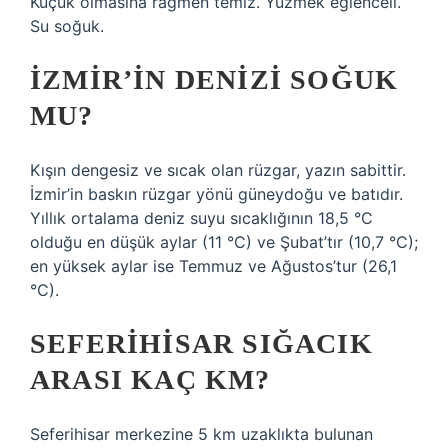
Küçük olmasına rağmen temiz. Yüzmek eğlenceli.
Su soğuk.
İZMIR’IN DENIZI SOĞUK
MU?
Kışın dengesiz ve sıcak olan rüzgar, yazın sabittir.
İzmir’in baskın rüzgar yönü güneydoğu ve batıdır.
Yıllık ortalama deniz suyu sıcaklığının 18,5 °C
olduğu en düşük aylar (11 °C) ve Şubat’tır (10,7 °C);
en yüksek aylar ise Temmuz ve Ağustos’tur (26,1
°C).
SEFERIHISAR SIĞACIK
ARASI KAÇ KM?
Seferihisar merkezine 5 km uzaklıkta bulunan