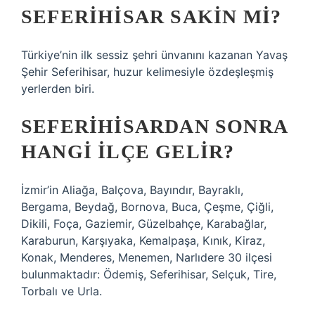
SEFERIHISAR SAKIN MI?
Türkiye’nin ilk sessiz şehri ünvanını kazanan Yavaş
Şehir Seferihisar, huzur kelimesiyle özdeşleşmiş
yerlerden biri.
SEFERIHISARDAN SONRA
HANGI ILÇE GELIR?
İzmir’in Aliağa, Balçova, Bayındır, Bayraklı,
Bergama, Beydağ, Bornova, Buca, Çeşme, Çiğli,
Dikili, Foça, Gaziemir, Güzelbahçe, Karabağlar,
Karaburun, Karşıyaka, Kemalpaşa, Kınık, Kiraz,
Konak, Menderes, Menemen, Narlıdere 30 ilçesi
bulunmaktadır: Ödemiş, Seferihisar, Selçuk, Tire,
Torbalı ve Urla.