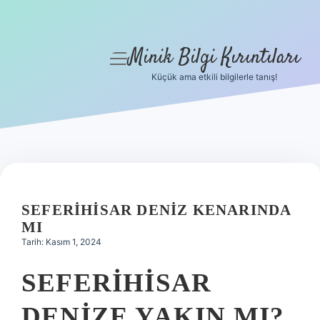
Minik Bilgi Kırıntıları
menüyü
aç
Küçük ama etkili bilgilerle tanış!
Anasayfa
Gizlilik Politikası
Yasal Uyarı
Hakkımızda
SEFERIHISAR DENIZ KENARINDA
MI
Tarih: Kasım 1, 2024
SEFERIHISAR
DENIZE YAKIN MI?