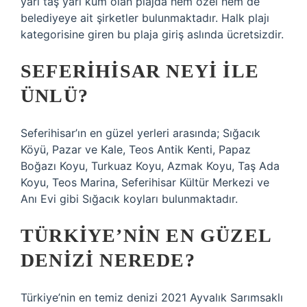
yarı taş yarı kum olan plajda hem özel hem de
belediyeye ait şirketler bulunmaktadır. Halk plajı
kategorisine giren bu plaja giriş aslında ücretsizdir.
SEFERIHISAR NEYI ILE
ÜNLÜ?
Seferihisar’ın en güzel yerleri arasında; Sığacık
Köyü, Pazar ve Kale, Teos Antik Kenti, Papaz
Boğazı Koyu, Turkuaz Koyu, Azmak Koyu, Taş Ada
Koyu, Teos Marina, Seferihisar Kültür Merkezi ve
Anı Evi gibi Sığacık koyları bulunmaktadır.
TÜRKIYE’NIN EN GÜZEL
DENIZI NEREDE?
Türkiye’nin en temiz denizi 2021 Ayvalık Sarımsaklı