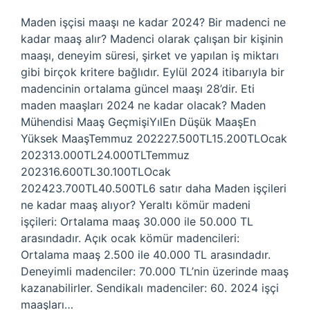
Maden işçisi maaşı ne kadar 2024? Bir madenci ne
kadar maaş alır? Madenci olarak çalışan bir kişinin
maaşı, deneyim süresi, şirket ve yapılan iş miktarı
gibi birçok kritere bağlıdır. Eylül 2024 itibarıyla bir
madencinin ortalama güncel maaşı 28’dir. Eti
maden maaşları 2024 ne kadar olacak? Maden
Mühendisi Maaş GeçmişiYılEn Düşük MaaşEn
Yüksek MaaşTemmuz 202227.500TL15.200TLOcak
202313.000TL24.000TLTemmuz
202316.600TL30.100TLOcak
202423.700TL40.500TL6 satır daha Maden işçileri
ne kadar maaş alıyor? Yeraltı kömür madeni
işçileri: Ortalama maaş 30.000 ile 50.000 TL
arasındadır. Açık ocak kömür madencileri:
Ortalama maaş 2.500 ile 40.000 TL arasındadır.
Deneyimli madenciler: 70.000 TL’nin üzerinde maaş
kazanabilirler. Sendikalı madenciler: 60. 2024 işçi
maaşları…