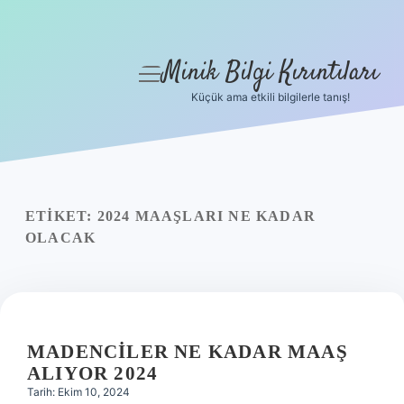
Minik Bilgi Kırıntıları
menüyü
aç
Küçük ama etkili bilgilerle tanış!
Anasayfa
Gizlilik Politikası
Yasal Uyarı
ETIKET:
2024 MAAŞLARI NE KADAR
OLACAK
Hakkımızda
MADENCILER NE KADAR MAAŞ
ALIYOR 2024
Tarih: Ekim 10, 2024