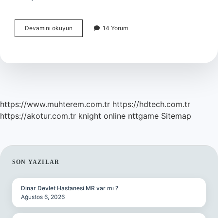
Madenciler
Devamını okuyun
14 Yorum
Ne
Kadar
Maaş
Alıyor
2024
https://www.muhterem.com.tr
https://hdtech.com.tr
https://akotur.com.tr
knight online
nttgame
Sitemap
SIDEBAR
SON YAZILAR
Dinar Devlet Hastanesi MR var mı ?
Ağustos 6, 2026