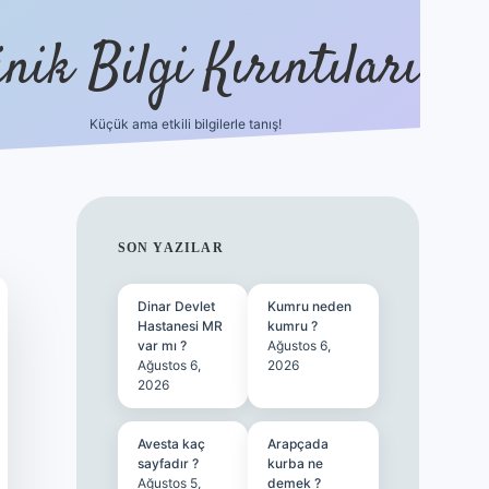
nik Bilgi Kırıntıları
Küçük ama etkili bilgilerle tanış!
ilbet
SIDEBAR
SON YAZILAR
Dinar Devlet
Kumru neden
Hastanesi MR
kumru ?
var mı ?
Ağustos 6,
Ağustos 6,
2026
2026
Avesta kaç
Arapçada
sayfadır ?
kurba ne
Ağustos 5,
demek ?