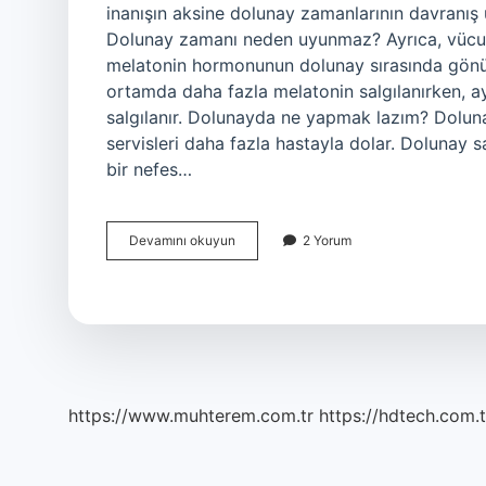
inanışın aksine dolunay zamanlarının davranış ü
Dolunay zamanı neden uyunmaz? Ayrıca, vücudun
melatonin hormonunun dolunay sırasında gönül
ortamda daha fazla melatonin salgılanırken, 
salgılanır. Dolunayda ne yapmak lazım? Doluna
servisleri daha fazla hastayla dolar. Dolunay s
bir nefes…
Dolunay
Devamını okuyun
2 Yorum
Olduğu
Gece
Ne
Olur
https://www.muhterem.com.tr
https://hdtech.com.t