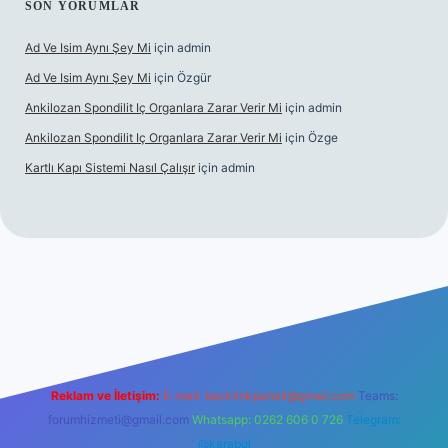
SON YORUMLAR
Ad Ve Isim Aynı Şey Mi
için
admin
Ad Ve Isim Aynı Şey Mi
için
Özgür
Ankilozan Spondilit Iç Organlara Zarar Verir Mi
için
admin
Ankilozan Spondilit Iç Organlara Zarar Verir Mi
için
Özge
Kartlı Kapı Sistemi Nasıl Çalışır
için
admin
bet
Reklam ve İletişim:
E-mail:
backlinkpaneli@gmail.com
Teams:
forumhizmeti@gmail.com
Whatsapp: 0262 606 0 726
Telegram:
@karabul