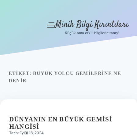
Minik Bilgi Kırıntıları
menüyü
aç
Küçük ama etkili bilgilerle tanış!
Anasayfa
Gizlilik Politikası
Yasal Uyarı
ETIKET:
BÜYÜK YOLCU GEMILERINE NE
DENIR
Hakkımızda
DÜNYANIN EN BÜYÜK GEMISI
HANGISI
Tarih: Eylül 18, 2024