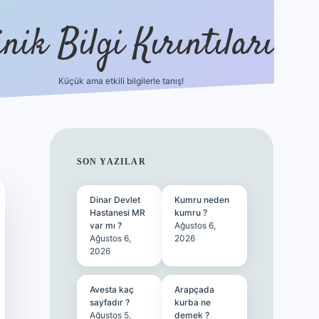
nik Bilgi Kırıntıları
Küçük ama etkili bilgilerle tanış!
ilbet
SIDEBAR
SON YAZILAR
Dinar Devlet
Kumru neden
Hastanesi MR
kumru ?
var mı ?
Ağustos 6,
Ağustos 6,
2026
2026
Avesta kaç
Arapçada
sayfadır ?
kurba ne
Ağustos 5,
demek ?