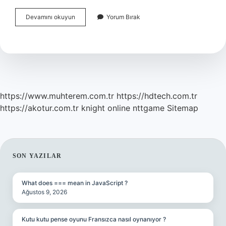
Idari
Devamını okuyun
Yorum Bırak
Arama
Kararını
Kim
Verir
https://www.muhterem.com.tr
https://hdtech.com.tr
https://akotur.com.tr
knight online
nttgame
Sitemap
SIDEBAR
SON YAZILAR
What does === mean in JavaScript ?
Ağustos 9, 2026
Kutu kutu pense oyunu Fransızca nasıl oynanıyor ?