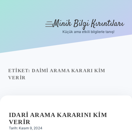
Minik Bilgi Kırıntıları
menüyü
aç
Küçük ama etkili bilgilerle tanış!
Anasayfa
Gizlilik Politikası
Yasal Uyarı
ETIKET:
DAIMI ARAMA KARARI KIM
VERIR
Hakkımızda
IDARI ARAMA KARARINI KIM
VERIR
Tarih: Kasım 9, 2024