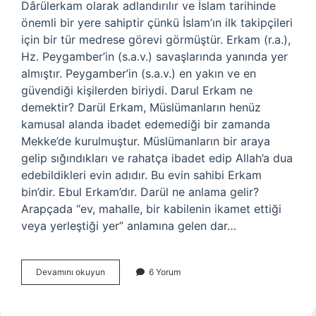
Dârülerkam olarak adlandırılır ve İslam tarihinde
önemli bir yere sahiptir çünkü İslam’ın ilk takipçileri
için bir tür medrese görevi görmüştür. Erkam (r.a.),
Hz. Peygamber’in (s.a.v.) savaşlarında yanında yer
almıştır. Peygamber’in (s.a.v.) en yakın ve en
güvendiği kişilerden biriydi. Darul Erkam ne
demektir? Darül Erkam, Müslümanların henüz
kamusal alanda ibadet edemediği bir zamanda
Mekke’de kurulmuştur. Müslümanların bir araya
gelip sığındıkları ve rahatça ibadet edip Allah’a dua
edebildikleri evin adıdır. Bu evin sahibi Erkam
bin’dir. Ebul Erkam’dır. Darül ne anlama gelir?
Arapçada “ev, mahalle, bir kabilenin ikamet ettiği
veya yerleştiği yer” anlamına gelen dar…
Darül
Devamını okuyun
6 Yorum
Erkan
Ne
Demek