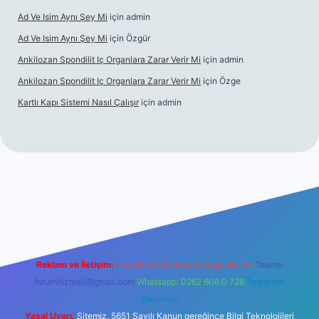
Ad Ve Isim Aynı Şey Mi
için
admin
Ad Ve Isim Aynı Şey Mi
için
Özgür
Ankilozan Spondilit Iç Organlara Zarar Verir Mi
için
admin
Ankilozan Spondilit Iç Organlara Zarar Verir Mi
için
Özge
Kartlı Kapı Sistemi Nasıl Çalışır
için
admin
lbet
Reklam ve İletişim:
E-mail:
backlinkpaneli@gmail.com
Teams:
forumhizmeti@gmail.com
Whatsapp: 0262 606 0 726
Telegram:
@karabul
Yasal Uyarı:
Sitemiz, 5651 Sayılı Kanun gereğince Bilgi Teknolojileri