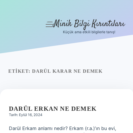
Minik Bilgi Kırıntıları
menüyü
aç
Küçük ama etkili bilgilerle tanış!
Anasayfa
Gizlilik Politikası
Yasal Uyarı
ETIKET:
DARÜL KARAR NE DEMEK
Hakkımızda
DARÜL ERKAN NE DEMEK
Tarih: Eylül 16, 2024
Darül Erkam anlamı nedir? Erkam (r.a.)’ın bu evi,