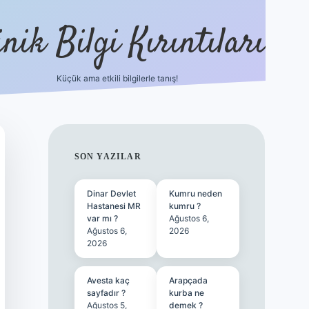
nik Bilgi Kırıntıları
Küçük ama etkili bilgilerle tanış!
ilbet
SIDEBAR
SON YAZILAR
Dinar Devlet
Kumru neden
Hastanesi MR
kumru ?
var mı ?
Ağustos 6,
Ağustos 6,
2026
2026
Avesta kaç
Arapçada
sayfadır ?
kurba ne
Ağustos 5,
demek ?