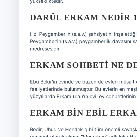
yüksekliktedir.
DARÜL ERKAM NEDIR 10
Hz. Peygamber’in (s.a.v.) şahsiyetini inşa ettiğ
Peygamber’in (s.a.v.) peygamberlik davasını sav
medresesidir.
ERKAM SOHBETI NE D
Ebû Bekir’in evinde ve bazen de evleri müsait 
faaliyetlerinde bulunmuştur. Bu evlerin en meşh
yüzyıllarda Erkam (r.a.)’ın evi, ev sohbetlerini
ERKAM BIN EBIL ERKA
Bedir, Uhud ve Hendek gibi tüm önemli savaşlar
ganimet olarak alınan “Merzuban” adlı kılıç Hz