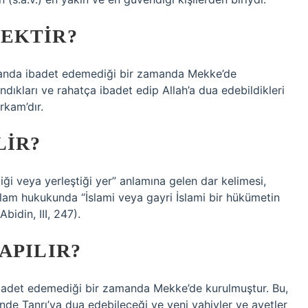
EKTIR?
landa ibadet edemediği bir zamanda Mekke’de
ndıkları ve rahatça ibadet edip Allah’a dua edebildikleri
rkam’dır.
LIR?
iği veya yerleştiği yer” anlamına gelen dar kelimesi,
slam hukukunda “İslami veya gayri İslami bir hükümetin
bidin, III, 247).
APILIR?
badet edemediği bir zamanda Mekke’de kurulmuştur. Bu,
inde Tanrı’ya dua edebileceği ve yeni vahiyler ve ayetler