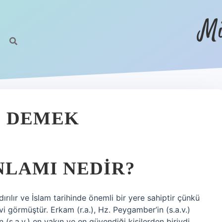
Mi
E DEMEK
LAMI NEDIR?
ırılır ve İslam tarihinde önemli bir yere sahiptir çünkü
evi görmüştür. Erkam (r.a.), Hz. Peygamber’in (s.a.v.)
 (s.a.v.) en yakın ve en güvendiği kişilerden biriydi.