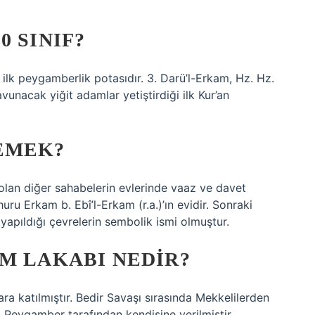
 SINIF?
i ilk peygamberlik potasıdır. 3. Darü’l-Erkam, Hz. Hz.
unacak yiğit adamlar yetiştirdiği ilk Kur’an
EMEK?
olan diğer sahabelerin evlerinde vaaz ve davet
uru Erkam b. Ebî’l-Erkam (r.a.)’ın evidir. Sonraki
n yapıldığı çevrelerin sembolik ismi olmuştur.
M LAKABI NEDIR?
a katılmıştır. Bedir Savaşı sırasında Mekkelilerden
. Peygamber tarafından kendisine verilmiştir.