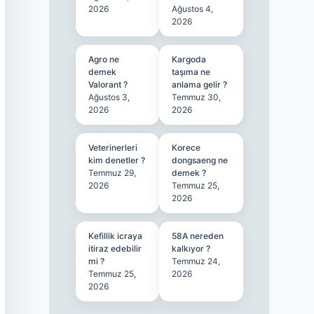
2026
Ağustos 4,
2026
Agro ne
Kargoda
demek
taşıma ne
Valorant ?
anlama gelir ?
Ağustos 3,
Temmuz 30,
2026
2026
Veterinerleri
Korece
kim denetler ?
dongsaeng ne
Temmuz 29,
demek ?
2026
Temmuz 25,
2026
Kefillik icraya
58A nereden
itiraz edebilir
kalkıyor ?
mi ?
Temmuz 24,
Temmuz 25,
2026
2026