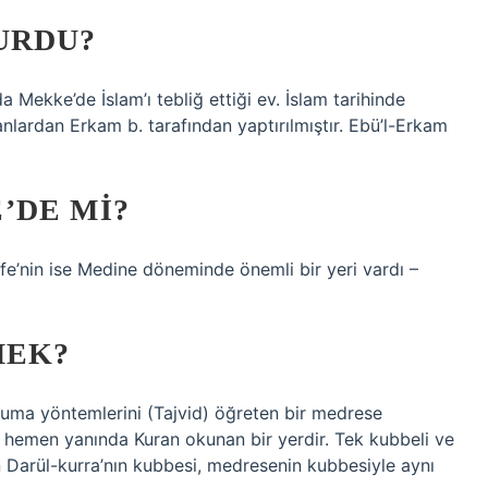
URDU?
a Mekke’de İslam’ı tebliğ ettiği ev. İslam tarihinde
anlardan Erkam b. tarafından yaptırılmıştır. Ebü’l-Erkam
’DE MI?
fe’nin ise Medine döneminde önemli bir yeri vardı –
MEK?
kuma yöntemlerini (Tajvid) öğreten bir medrese
n hemen yanında Kuran okunan bir yerdir. Tek kubbeli ve
an Darül-kurra’nın kubbesi, medresenin kubbesiyle aynı