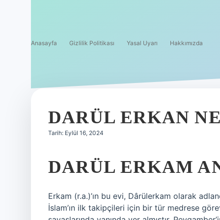
Anasayfa
Gizlilik Politikası
Yasal Uyarı
Hakkımızda
DARÜL ERKAN N
Tarih: Eylül 16, 2024
DARÜL ERKAM AN
Erkam (r.a.)’ın bu evi, Dârülerkam olarak adland
İslam’ın ilk takipçileri için bir tür medrese gör
savaşlarında yanında yer almıştır. Peygamber’in