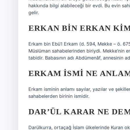
hakkında bilgi alabileceği bir evdi. Bu evin sa
gelir.
ERKAN BIN ERKAN KI
Erkam bin Ebü’l Erkam (d. 594, Mekke – ö. 67
Müslüman sahabelerinden biriydi. Mekke’nin en
tabidir. Babasının adı Abdümenâf, annesinin ad
ERKAM ISMI NE ANLAM
Erkam isminin anlamı sayılar, yazılar ve şekill
sahabelerden birinin ismidir.
DAR’ÜL KARAR NE DE
Darülkurra, ortaçağ İslam ülkelerinde Kuran o