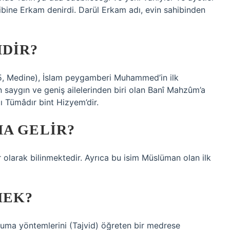
hibine Erkam denirdi. Darül Erkam adı, evin sahibinden
MDIR?
5, Medine), İslam peygamberi Muhammed’in ilk
 saygın ve geniş ailelerinden biri olan Banî Mahzûm’a
ı Tümâdır bint Hizyem’dir.
A GELIR?
er olarak bilinmektedir. Ayrıca bu isim Müslüman olan ilk
MEK?
kuma yöntemlerini (Tajvid) öğreten bir medrese