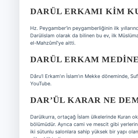
DARÜL ERKAMI KIM K
Hz. Peygamber’in peygamberliğinin ilk yıllarınd
Darülislam olarak da bilinen bu ev, ilk Müslüm
el-Mahzûmî’ye aitti.
DARÜL ERKAM MEDINE
Dâru’l Erkam’ın İslam’ın Mekke döneminde, Suf
YouTube.
DAR’ÜL KARAR NE DE
Darülkurra, ortaçağ İslam ülkelerinde Kuran o
bölümüdür. Ayrıca cami ve mescit gibi yerleri
iki sütunlu salonlara sahip yüksek bir yapı ol