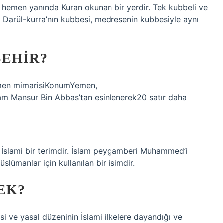
n hemen yanında Kuran okunan bir yerdir. Tek kubbeli ve
an Darül-kurra’nın kubbesi, medresenin kubbesiyle aynı
ŞEHIR?
Yemen mimarisiKonumYemen,
m Mansur Bin Abbas’tan esinlenerek20 satır daha
lümanlar için kullanılan bir isimdir.
EK?
si ve yasal düzeninin İslami ilkelere dayandığı ve