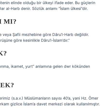
enin elinde olduğu bir ülkeyi ifade eder. Bu güçlerin
r al-Harb denir. Sözlük anlamı “İslam ülkesi”dir.
 MI?
e veya Şafii mezhebine göre Dâru’l-Harb değildir.
üşüne göre kesinlikle Dâru’l-İslam’dır.”
K?
MEK?
rimiz (s.a.v.) Müslümanların sayısı 40’a, yani Hz. Ömer
am gizlice İslam’a davet merkezi olarak kullanılmıştır.