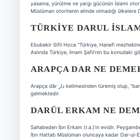
yasama, yürütme ve yargı gücünün İslami otorit
Müslüman otoritenin elinde olmadığı ülkelere Da
TÜRKIYE DARUL ISLAM
Ebubekir Sifil Hoca “Türkiye, Hanefi mezhebin
Aslında Türkiye, İmam Şafii’nin bu konudaki gör
ARAPÇA DAR NE DEME
Arapça dār دار kelimesinden türemiş olup, “barınma, ikamet, yurt” anlamına gelen dwr kökünden
gelmektedir.
DARÜL ERKAM NE DE
Sahabeden İbn Erkam (r.a.)’ın evidir. Peygambe
İbn Hattab Müslüman oluncaya kadar Dar-ul-Erk