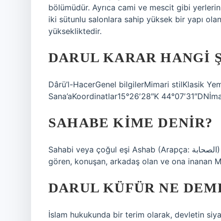
bölümüdür. Ayrıca cami ve mescit gibi yerleri
iki sütunlu salonlara sahip yüksek bir yapı ol
yüksekliktedir.
DARUL KARAR HANGI 
Dârü’l-HacerGenel bilgilerMimari stilKlasik 
Sana’aKoordinatlar15°26′28″K 44°07′31″DNİma
SAHABE KIME DENIR?
Sahabi veya çoğul eşi Ashab (Arapça: الصحابة) İslami bir terimdir. İslam peygamberi Muhammed’i
gören, konuşan, arkadaş olan ve ona inanan Müs
DARUL KÜFÜR NE DEM
İslam hukukunda bir terim olarak, devletin siya