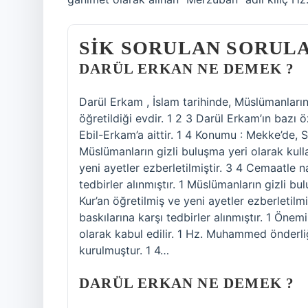
SIK SORULAN SORUL
DARÜL ERKAN NE DEMEK ?
Darül Erkam , İslam tarihinde, Müslümanların t
öğretildiği evdir. 1 2 3 Darül Erkam’ın bazı 
Ebil-Erkam’a aittir. 1 4 Konumu : Mekke’de, S
Müslümanların gizli buluşma yeri olarak kulla
yeni ayetler ezberletilmiştir. 3 4 Cemaatle na
tedbirler alınmıştır. 1 Müslümanların gizli bu
Kur’an öğretilmiş ve yeni ayetler ezberletilm
baskılarına karşı tedbirler alınmıştır. 1 Ön
olarak kabul edilir. 1 Hz. Muhammed önderliği
kurulmuştur. 1 4…
DARÜL ERKAN NE DEMEK ?