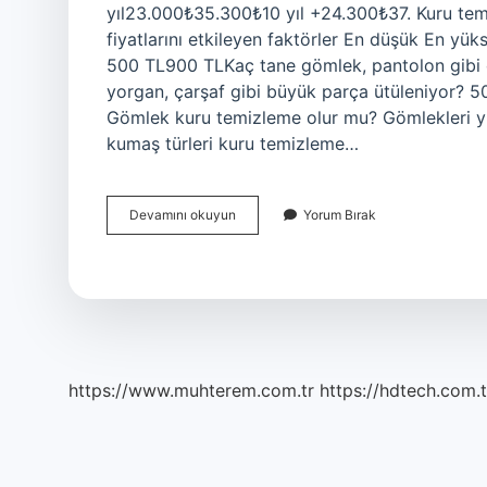
yıl23.000₺35.300₺10 yıl +24.300₺37. Kuru te
fiyatlarını etkileyen faktörler En düşük En yük
500 TL900 TLKaç tane gömlek, pantolon gibi 
yorgan, çarşaf gibi büyük parça ütüleniyor? 
Gömlek kuru temizleme olur mu? Gömlekleri y
kumaş türleri kuru temizleme…
1
Devamını okuyun
Yorum Bırak
Gömlek
Kuru
Temizleme
Kaç
Tl
https://www.muhterem.com.tr
https://hdtech.com.t