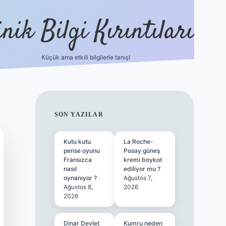
nik Bilgi Kırıntıları
Küçük ama etkili bilgilerle tanış!
ilbet
SIDEBAR
SON YAZILAR
Kutu kutu
La Roche-
pense oyunu
Posay güneş
Fransızca
kremi boykot
nasıl
ediliyor mu ?
oynanıyor ?
Ağustos 7,
Ağustos 8,
2026
2026
Dinar Devlet
Kumru neden