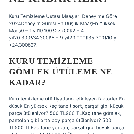
Kuru Temizleme Ustası Maaşları Deneyime Göre
2024Deneyim Süresi En Düşük MaaşEn Yüksek
Maaş0 – 1 yıl19.100₺27.700₺2 – 4
yıl20.300₺34.300₺5 – 9 yıl23.000₺35.300₺10 yıl
+24.300₺37.
KURU TEMIZLEME
GÖMLEK ÜTÜLEME NE
KADAR?
Kuru temizleme ütü fiyatlarını etkileyen faktörler En
düşük En yüksek Kaç tane tişört, çarşaf gibi küçük
parça ütüleniyor? 500 TL900 TLKaç tane gömlek,
pantolon gibi orta boy parça ütüleniyor? 500
TL500 TLKaç tane yorgan, çarşaf gibi büyük parça