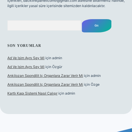
içerikleri,
backlinkpanelicomtr@gmail.com
adresine bildirmeniz halinde,
ilgili içerikler yasal süre içerisinde sitemizden kaldırılacaktır.
Arama
SON YORUMLAR
Ad Ve Isim Aynı Şey Mi
için
admin
Ad Ve Isim Aynı Şey Mi
için
Özgür
Ankilozan Spondilit Iç Organlara Zarar Verir Mi
için
admin
Ankilozan Spondilit Iç Organlara Zarar Verir Mi
için
Özge
Kartlı Kapı Sistemi Nasıl Çalışır
için
admin
t