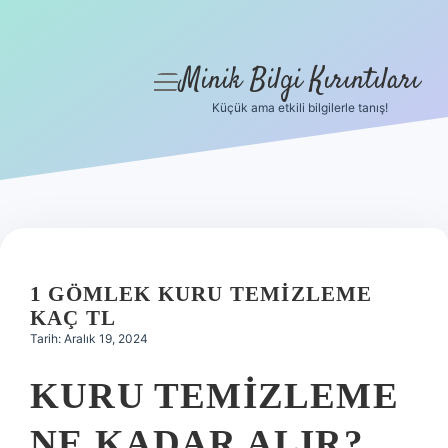
Minik Bilgi Kırıntıları
menüyü
aç
Küçük ama etkili bilgilerle tanış!
Anasayfa
Gizlilik Politikası
Yasal Uyarı
Hakkımızda
1 GÖMLEK KURU TEMIZLEME
KAÇ TL
Tarih: Aralık 19, 2024
KURU TEMIZLEME
NE KADAR ALIR?