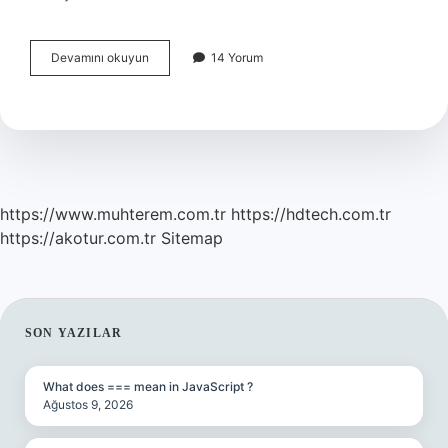
Madenciler
Devamını okuyun
14 Yorum
Ne
Kadar
Maaş
Alıyor
2024
https://www.muhterem.com.tr
https://hdtech.com.tr
https://akotur.com.tr
Sitemap
SIDEBAR
SON YAZILAR
What does === mean in JavaScript ?
Ağustos 9, 2026