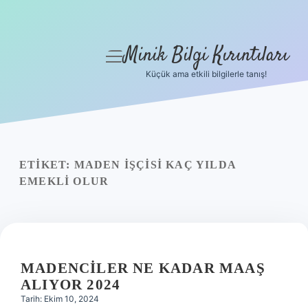
Minik Bilgi Kırıntıları
menüyü
aç
Küçük ama etkili bilgilerle tanış!
Anasayfa
Gizlilik Politikası
Yasal Uyarı
ETIKET:
MADEN IŞÇISI KAÇ YILDA
EMEKLI OLUR
Hakkımızda
MADENCILER NE KADAR MAAŞ
ALIYOR 2024
Tarih: Ekim 10, 2024