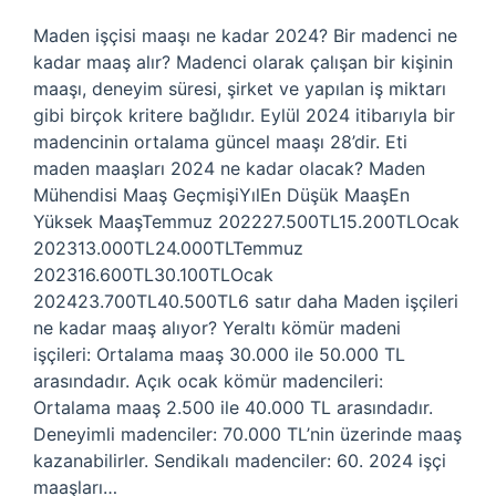
Maden işçisi maaşı ne kadar 2024? Bir madenci ne
kadar maaş alır? Madenci olarak çalışan bir kişinin
maaşı, deneyim süresi, şirket ve yapılan iş miktarı
gibi birçok kritere bağlıdır. Eylül 2024 itibarıyla bir
madencinin ortalama güncel maaşı 28’dir. Eti
maden maaşları 2024 ne kadar olacak? Maden
Mühendisi Maaş GeçmişiYılEn Düşük MaaşEn
Yüksek MaaşTemmuz 202227.500TL15.200TLOcak
202313.000TL24.000TLTemmuz
202316.600TL30.100TLOcak
202423.700TL40.500TL6 satır daha Maden işçileri
ne kadar maaş alıyor? Yeraltı kömür madeni
işçileri: Ortalama maaş 30.000 ile 50.000 TL
arasındadır. Açık ocak kömür madencileri:
Ortalama maaş 2.500 ile 40.000 TL arasındadır.
Deneyimli madenciler: 70.000 TL’nin üzerinde maaş
kazanabilirler. Sendikalı madenciler: 60. 2024 işçi
maaşları…