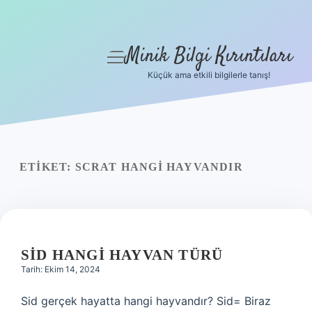
Minik Bilgi Kırıntıları
menüyü
aç
Küçük ama etkili bilgilerle tanış!
Anasayfa
Gizlilik Politikası
Yasal Uyarı
ETIKET:
SCRAT HANGI HAYVANDIR
Hakkımızda
SID HANGI HAYVAN TÜRÜ
Tarih: Ekim 14, 2024
Sid gerçek hayatta hangi hayvandır? Sid= Biraz