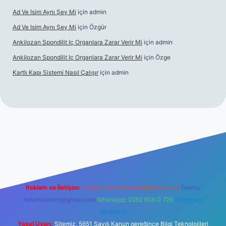
Ad Ve Isim Aynı Şey Mi
için
admin
Ad Ve Isim Aynı Şey Mi
için
Özgür
Ankilozan Spondilit Iç Organlara Zarar Verir Mi
için
admin
Ankilozan Spondilit Iç Organlara Zarar Verir Mi
için
Özge
Kartlı Kapı Sistemi Nasıl Çalışır
için
admin
lbet
Reklam ve İletişim:
E-mail:
backlinkpaneli@gmail.com
Teams:
forumhizmeti@gmail.com
Whatsapp: 0262 606 0 726
Telegram:
@karabul
Yasal Uyarı:
Sitemiz, 5651 Sayılı Kanun gereğince Bilgi Teknolojileri