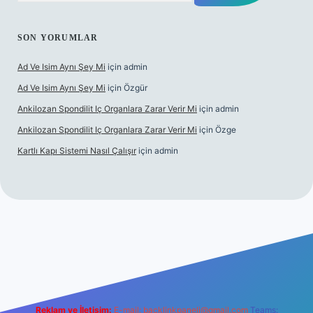
SON YORUMLAR
Ad Ve Isim Aynı Şey Mi
için
admin
Ad Ve Isim Aynı Şey Mi
için
Özgür
Ankilozan Spondilit Iç Organlara Zarar Verir Mi
için
admin
Ankilozan Spondilit Iç Organlara Zarar Verir Mi
için
Özge
Kartlı Kapı Sistemi Nasıl Çalışır
için
admin
et
Reklam ve İletişim:
E-mail:
backlinkpaneli@gmail.com
Teams: