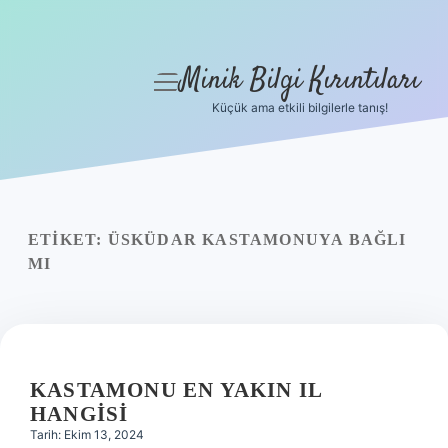
Minik Bilgi Kırıntıları
menüyü
aç
Küçük ama etkili bilgilerle tanış!
Anasayfa
Gizlilik Politikası
Yasal Uyarı
ETIKET:
ÜSKÜDAR KASTAMONUYA BAĞLI
MI
Hakkımızda
KASTAMONU EN YAKIN IL
HANGISI
Tarih: Ekim 13, 2024