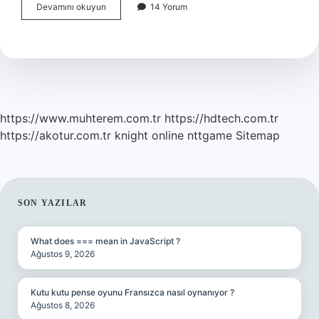
Kastamonu
Devamını okuyun
14 Yorum
En
Yakın
Il
Hangisi
https://www.muhterem.com.tr
https://hdtech.com.tr
https://akotur.com.tr
knight online
nttgame
Sitemap
SIDEBAR
SON YAZILAR
What does === mean in JavaScript ?
Ağustos 9, 2026
Kutu kutu pense oyunu Fransızca nasıl oynanıyor ?
Ağustos 8, 2026