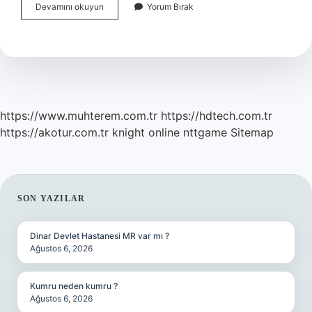
Yüzümüzde
Devamını okuyun
Yorum Bırak
Kurt
Olduğunu
Nasıl
Anlarız
https://www.muhterem.com.tr
https://hdtech.com.tr
https://akotur.com.tr
knight online
nttgame
Sitemap
SIDEBAR
SON YAZILAR
Dinar Devlet Hastanesi MR var mı ?
Ağustos 6, 2026
Kumru neden kumru ?
Ağustos 6, 2026