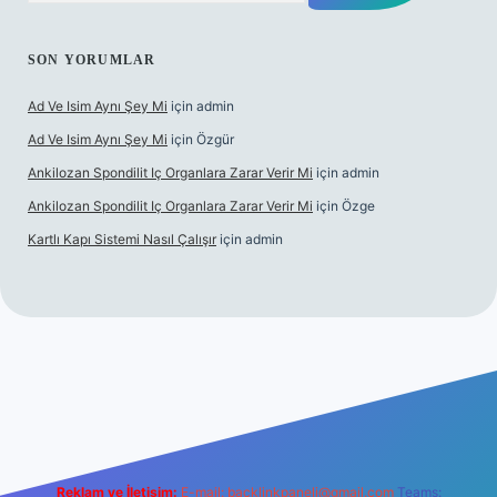
SON YORUMLAR
Ad Ve Isim Aynı Şey Mi
için
admin
Ad Ve Isim Aynı Şey Mi
için
Özgür
Ankilozan Spondilit Iç Organlara Zarar Verir Mi
için
admin
Ankilozan Spondilit Iç Organlara Zarar Verir Mi
için
Özge
Kartlı Kapı Sistemi Nasıl Çalışır
için
admin
t
Reklam ve İletişim:
E-mail:
backlinkpaneli@gmail.com
Teams: