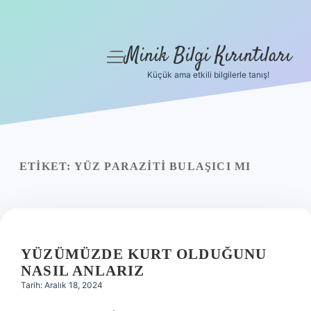
Minik Bilgi Kırıntıları
menüyü
aç
Küçük ama etkili bilgilerle tanış!
Anasayfa
Gizlilik Politikası
Yasal Uyarı
ETIKET:
YÜZ PARAZITI BULAŞICI MI
Hakkımızda
YÜZÜMÜZDE KURT OLDUĞUNU
NASIL ANLARIZ
Tarih: Aralık 18, 2024