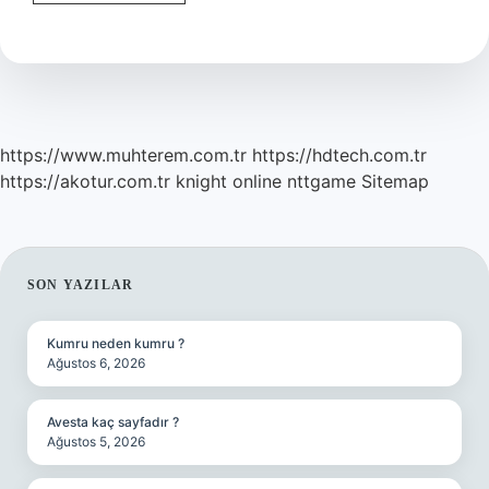
Muhammed
Kölesinin
Karısıyla
Neden
Evlendi
https://www.muhterem.com.tr
https://hdtech.com.tr
https://akotur.com.tr
knight online
nttgame
Sitemap
SIDEBAR
SON YAZILAR
Kumru neden kumru ?
Ağustos 6, 2026
Avesta kaç sayfadır ?
Ağustos 5, 2026