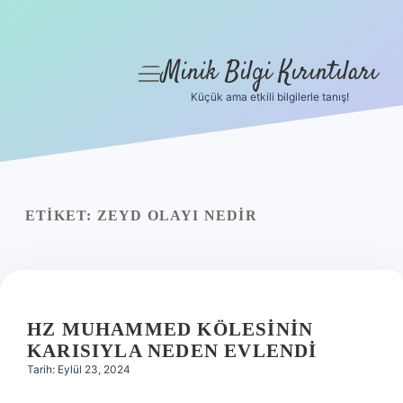
Minik Bilgi Kırıntıları
menüyü
aç
Küçük ama etkili bilgilerle tanış!
Anasayfa
Gizlilik Politikası
Yasal Uyarı
ETIKET:
ZEYD OLAYI NEDIR
Hakkımızda
HZ MUHAMMED KÖLESININ
KARISIYLA NEDEN EVLENDI
Tarih: Eylül 23, 2024