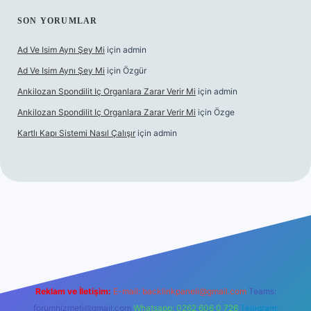
SON YORUMLAR
Ad Ve Isim Aynı Şey Mi
için
admin
Ad Ve Isim Aynı Şey Mi
için
Özgür
Ankilozan Spondilit Iç Organlara Zarar Verir Mi
için
admin
Ankilozan Spondilit Iç Organlara Zarar Verir Mi
için
Özge
Kartlı Kapı Sistemi Nasıl Çalışır
için
admin
lbet
Reklam ve İletişim:
E-mail:
backlinkpaneli@gmail.com
Teams:
forumhizmeti@gmail.com
Whatsapp: 0262 606 0 726
Telegram: