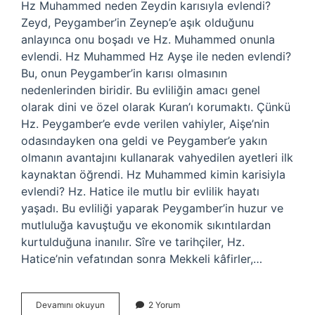
Hz Muhammed neden Zeydin karısıyla evlendi?
Zeyd, Peygamber’in Zeynep’e aşık olduğunu
anlayınca onu boşadı ve Hz. Muhammed onunla
evlendi. Hz Muhammed Hz Ayşe ile neden evlendi?
Bu, onun Peygamber’in karısı olmasının
nedenlerinden biridir. Bu evliliğin amacı genel
olarak dini ve özel olarak Kuran’ı korumaktı. Çünkü
Hz. Peygamber’e evde verilen vahiyler, Aişe’nin
odasındayken ona geldi ve Peygamber’e yakın
olmanın avantajını kullanarak vahyedilen ayetleri ilk
kaynaktan öğrendi. Hz Muhammed kimin karisiyla
evlendi? Hz. Hatice ile mutlu bir evlilik hayatı
yaşadı. Bu evliliği yaparak Peygamber’in huzur ve
mutluluğa kavuştuğu ve ekonomik sıkıntılardan
kurtulduğuna inanılır. Sîre ve tarihçiler, Hz.
Hatice’nin vefatından sonra Mekkeli kâfirler,…
Hz
Devamını okuyun
2 Yorum