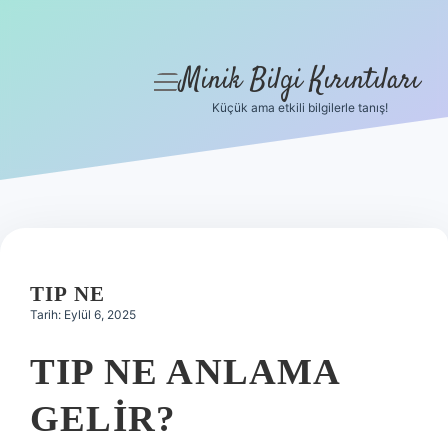
Minik Bilgi Kırıntıları
menüyü
aç
Küçük ama etkili bilgilerle tanış!
Anasayfa
Gizlilik Politikası
Yasal Uyarı
Hakkımızda
TIP NE
Tarih: Eylül 6, 2025
TIP NE ANLAMA
GELIR?