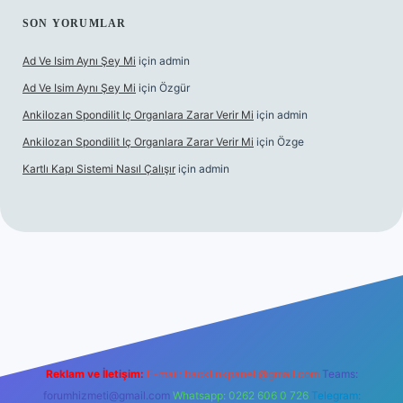
SON YORUMLAR
Ad Ve Isim Aynı Şey Mi
için
admin
Ad Ve Isim Aynı Şey Mi
için
Özgür
Ankilozan Spondilit Iç Organlara Zarar Verir Mi
için
admin
Ankilozan Spondilit Iç Organlara Zarar Verir Mi
için
Özge
Kartlı Kapı Sistemi Nasıl Çalışır
için
admin
t
Reklam ve İletişim:
E-mail:
backlinkpaneli@gmail.com
Teams:
forumhizmeti@gmail.com
Whatsapp: 0262 606 0 726
Telegram: