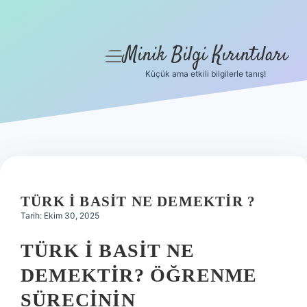
Minik Bilgi Kırıntıları
menüyü
aç
Küçük ama etkili bilgilerle tanış!
Anasayfa
Gizlilik Politikası
Yasal Uyarı
Hakkımızda
TÜRK I BASIT NE DEMEKTIR ?
Tarih: Ekim 30, 2025
TÜRK İ BASIT NE
DEMEKTIR? ÖĞRENME
SÜRECININ