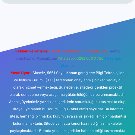
lbet
Reklam ve İletişim:
E-mail:
backlinkpaneli@gmail.com
Teams:
forumhizmeti@gmail.com
Whatsapp: 0262 606 0 726
Telegram:
@karabul
Yasal Uyarı:
Sitemiz, 5651 Sayılı Kanun gereğince Bilgi Teknolojileri
ve İletişim Kurumu (BTK) tarafından onaylanmış bir Yer Sağlayıcı
olarak hizmet vermektedir. Bu nedenle, sitedeki içerikleri proaktif
olarak denetleme veya araştırma yükümlülüğümüz bulunmamaktadır.
Ancak, üyelerimiz yazdıkları içeriklerin sorumluluğunu taşımakta olup,
siteye üye olarak bu sorumluluğu kabul etmiş sayılırlar. Bu internet
sitesi, herhangi bir marka, kurum veya şahıs şirketi ile hiçbir bağlantısı
bulunmamaktadır. Sitede yalnızca kendi hazırladığımız makaleler
paylaşılmaktadır. Burada yer alan içerikler haber niteliği taşımamakta