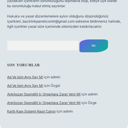
yazdıkları içeriklerin sorumluluğunu taşımakta olup, siteye üye olarak
bu sorumluluğu kabul etmiş sayılırlar.
Hukuka ve yasal düzenlemelere aykırı olduğunu düşündüğünüz
içerikleri,
backlinkpanelicomtr@gmail.com
adresine bildirmeniz halinde,
ilgili içerikler yasal süre içerisinde sitemizden kaldırılacaktır.
Arama
SON YORUMLAR
Ad Ve Isim Aynı Şey Mi
için
admin
Ad Ve Isim Aynı Şey Mi
için
Özgür
Ankilozan Spondilit Iç Organlara Zarar Verir Mi
için
admin
Ankilozan Spondilit Iç Organlara Zarar Verir Mi
için
Özge
Kartlı Kapı Sistemi Nasıl Çalışır
için
admin