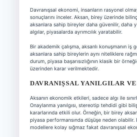
Davranışsal ekonomi, insanların rasyonel olmay
sonuçlarını inceler. Aksan, birey üzerinde bilinçl
aksanlara sahip bireyler daha güvenilir, daha ye
algılar, piyasalarda ayrımcılık yaratabilir.
Bir akademik çalışma, aksanlı konuşmanın iş gö
aksanlara sahip bireylerin aynı niteliklere rağ
durum, piyasa başarısızlığının klasik bir örneğid
üzerinden karar verilmektedir.
DAVRANIŞSAL YANILGILAR VE
Aksanın ekonomik etkileri, sadece algı ile sınır
Onaylanma yanılgısı, stereotip tehdidi gibi biliş
kararlarında etkili olur. Örneğin, bir birey ak
piyasa performansında düşüşe neden olabilir. B
modellere kolay sığmaz fakat davranışsal ekono