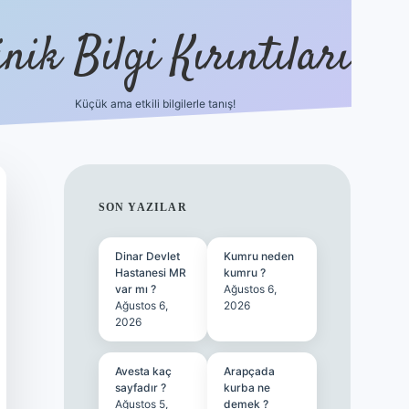
nik Bilgi Kırıntıları
Küçük ama etkili bilgilerle tanış!
ilbet
SIDEBAR
SON YAZILAR
Dinar Devlet
Kumru neden
Hastanesi MR
kumru ?
var mı ?
Ağustos 6,
Ağustos 6,
2026
2026
Avesta kaç
Arapçada
sayfadır ?
kurba ne
Ağustos 5,
demek ?