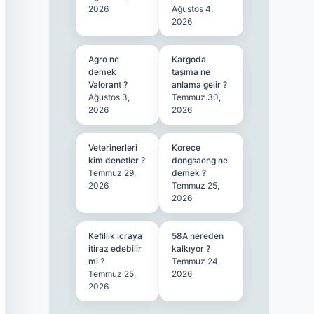
2026
Ağustos 4,
2026
Agro ne
Kargoda
demek
taşıma ne
Valorant ?
anlama gelir ?
Ağustos 3,
Temmuz 30,
2026
2026
Veterinerleri
Korece
kim denetler ?
dongsaeng ne
Temmuz 29,
demek ?
2026
Temmuz 25,
2026
Kefillik icraya
58A nereden
itiraz edebilir
kalkıyor ?
mi ?
Temmuz 24,
Temmuz 25,
2026
2026