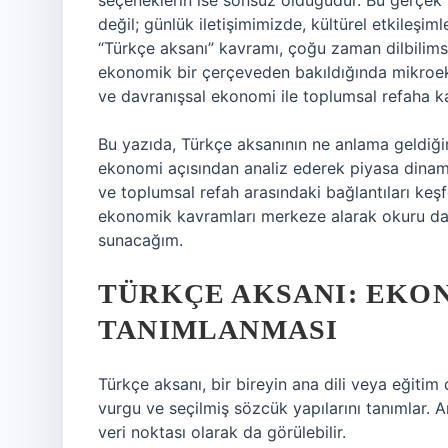
seçeneklerin ise sonsuz olduğudur. Bu gerçek y
değil; günlük iletişimimizde, kültürel etkileşim
“Türkçe aksanı” kavramı, çoğu zaman dilbilimse
ekonomik bir çerçeveden bakıldığında mikroe
ve davranışsal ekonomi ile toplumsal refaha k
Bu yazıda, Türkçe aksanının ne anlama geldi
ekonomi açısından analiz ederek piyasa dinamik
ve toplumsal refah arasındaki bağlantıları ke
ekonomik kavramları merkeze alarak okuru dah
sunacağım.
TÜRKÇE AKSANI: EKO
TANIMLANMASI
Türkçe aksanı, bir bireyin ana dili veya eğitim
vurgu ve seçilmiş sözcük yapılarını tanımlar.
veri noktası olarak da görülebilir.