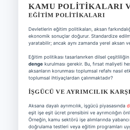
KAMU POLITIKALARI V
EĞITIM POLITIKALARI
Devletlerin eğitim politikaları, aksan farkındalığ
ekonomik sonuçlar doğurur. Standardize edilmiş 
yaratabilir; ancak aynı zamanda yerel aksan ve 
Eğitim politikası tasarlanırken dilsel çeşitliliğ
denge
kurulması gerekir. Bu, fırsat maliyeti hes
aksanların korunması toplumsal refahı nasıl etk
toplumsal ihtiyaçlardan çalınmaktadır?
İŞGÜCÜ VE AYRIMCILIK KAR
Aksana dayalı ayrımcılık, işgücü piyasasında
d
eşit işe eşit ücret prensibini ve ayrımcılığın ö
Örneğin, kamu sektörü işe alımlarında yabancı 
doğrulama testleri veya eğitim programları uyg