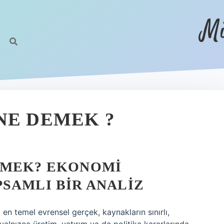
Mi
NE DEMEK ?
EMEK? EKONOMI
SAMLI BIR ANALIZ
en temel evrensel gerçek, kaynakların sınırlı,