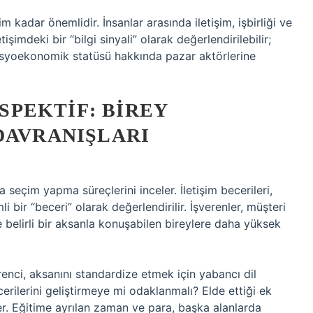
m kadar önemlidir. İnsanlar arasında iletişim, işbirliği ve
etişimdeki bir “bilgi sinyali” olarak değerlendirilebilir;
sosyoekonomik statüsü hakkında pazar aktörlerine
PEKTIF: BIREY
DAVRANIŞLARI
I
 seçim yapma süreçlerini inceler. İletişim becerileri,
i bir “beceri” olarak değerlendirilir. İşverenler, müşteri
 ve belirli bir aksanla konuşabilen bireylere daha yüksek
ğrenci, aksanını standardize etmek için yabancı dil
erilerini geliştirmeye mi odaklanmalı? Elde ettiği ek
ler. Eğitime ayrılan zaman ve para, başka alanlarda