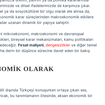
alnızca üretim, yatırım ya da politika kararlarında
lerimizde ve dilsel ifadelerimizde de karşımıza çıkar.
l ya da sosyokültürel bir olgu olarak ele alınsa da,
konomik karar süreçlerinden makroekonomik etkilere
adar uzanan dinamik bir yapıya sahiptir.
ğini mikroekonomi, makroekonomi ve davranışsal
leri, bireysel karar mekanizmaları, kamu politikaları
şfedeceğiz.
Fırsat maliyeti
,
dengesizlikler
ve diğer temel
a derin bir düşünce sürecine davet eden bir bakış
NOMIK OLARAK
 dili dışında Türkçeyi konuşurken ortaya çıkan ses,
 Ancak, bu tanımlamanın ötesinde, aksan ekonomik bir