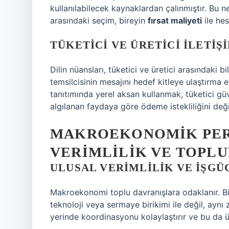
kullanılabilecek kaynaklardan çalınmıştır. Bu n
arasındaki seçim, bireyin
fırsat maliyeti
ile hes
TÜKETICI VE ÜRETICI İLETIŞ
Dilin nüansları, tüketici ve üretici arasındaki bi
temsilcisinin mesajını hedef kitleye ulaştırma e
tanıtımında yerel aksan kullanmak, tüketici güve
algılanan faydaya göre ödeme istekliliğini değiş
MAKROEKONOMIK PERS
VERIMLILIK VE TOPLU
ULUSAL VERIMLILIK VE İŞGÜ
Makroekonomi toplu davranışlara odaklanır. Bir
teknoloji veya sermaye birikimi ile değil, aynı za
yerinde koordinasyonu kolaylaştırır ve bu da üre