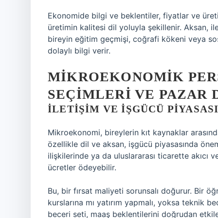
Ekonomide bilgi ve beklentiler, fiyatlar ve üreti
üretimin kalitesi dil yoluyla şekillenir. Aksan, il
bireyin eğitim geçmişi, coğrafi kökeni veya 
dolaylı bilgi verir.
MIKROEKONOMIK PERS
SEÇIMLERI VE PAZAR 
İLETIŞIM VE İŞGÜCÜ PIYASAS
Mikroekonomi, bireylerin kıt kaynaklar arasında
özellikle dil ve aksan, işgücü piyasasında öneml
ilişkilerinde ya da uluslararası ticarette akıcı
ücretler ödeyebilir.
Bu, bir fırsat maliyeti sorunsalı doğurur. Bir ö
kurslarına mı yatırım yapmalı, yoksa teknik bec
beceri seti, maaş beklentilerini doğrudan etki