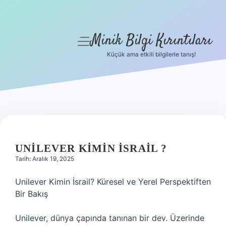
Minik Bilgi Kırıntıları
menüyü
aç
Küçük ama etkili bilgilerle tanış!
Anasayfa
Gizlilik Politikası
Yasal Uyarı
Hakkımızda
UNILEVER KIMIN İSRAIL ?
Tarih: Aralık 19, 2025
Unilever Kimin İsrail? Küresel ve Yerel Perspektiften
Bir Bakış
Unilever, dünya çapında tanınan bir dev. Üzerinde