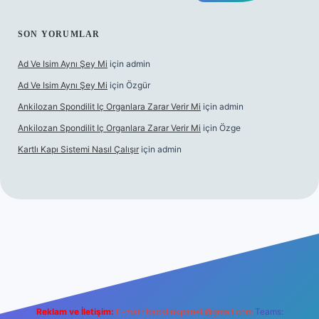
SON YORUMLAR
Ad Ve Isim Aynı Şey Mi
için
admin
Ad Ve Isim Aynı Şey Mi
için
Özgür
Ankilozan Spondilit Iç Organlara Zarar Verir Mi
için
admin
Ankilozan Spondilit Iç Organlara Zarar Verir Mi
için
Özge
Kartlı Kapı Sistemi Nasıl Çalışır
için
admin
bet
Reklam ve İletişim:
E-mail:
backlinkpaneli@gmail.com
Teams: