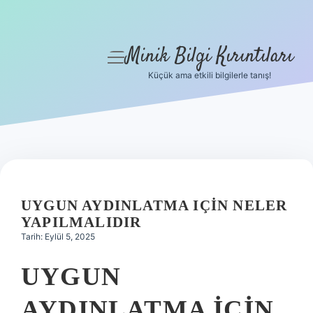
Minik Bilgi Kırıntıları
menüyü
aç
Küçük ama etkili bilgilerle tanış!
Anasayfa
Gizlilik Politikası
Yasal Uyarı
Hakkımızda
UYGUN AYDINLATMA IÇIN NELER
YAPILMALIDIR
Tarih: Eylül 5, 2025
UYGUN
AYDINLATMA IÇIN