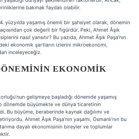
n yaşadığı dünyayı şekillendiren faktörlerdir. Ancak,
nliklerine bakmak faydalı olabilir.
. yüzyılda yaşamış önemli bir şahsiyet olarak, dönemin
açısından çok değerli bir figürdür. Peki, Ahmet Âşık
plerini nasıl yansıtır? Bu yazıda, Ahmet Âşık Paşa’nın
ki ekonomik şartların izlerini mikroekonomi,
an inceleyeceğiz.
 DÖNEMININ EKONOMIK
atorluğu’nun gelişmeye başladığı dönemde yaşamış
, o dönemde büyümekte ve dünya ticaretinin
ydi. Bu büyüme, beraberinde kaynak dağılımı ve
etiriyordu. Ahmet Âşık Paşa’nın yaşamı, Osmanlı’nın bu
tarıma dayalı ekonomisinin bireyler ve toplumlar
ktir.