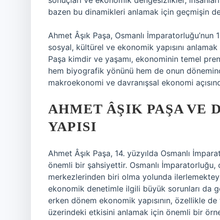
sonuçları ve ekonomik dengesizlikler, insanları
bazen bu dinamikleri anlamak için geçmişin deri
Ahmet Âşık Paşa, Osmanlı İmparatorluğu’nun 14
sosyal, kültürel ve ekonomik yapısını anlamak 
Paşa kimdir ve yaşamı, ekonominin temel prensi
hem biyografik yönünü hem de onun döneminde
makroekonomi ve davranışsal ekonomi açısınd
AHMET ÂŞIK PAŞA VE
YAPISI
Ahmet Âşık Paşa, 14. yüzyılda Osmanlı İmpar
önemli bir şahsiyettir. Osmanlı İmparatorluğu
merkezlerinden biri olma yolunda ilerlemekte
ekonomik denetimle ilgili büyük sorunları da g
erken dönem ekonomik yapısının, özellikle de 
üzerindeki etkisini anlamak için önemli bir örne