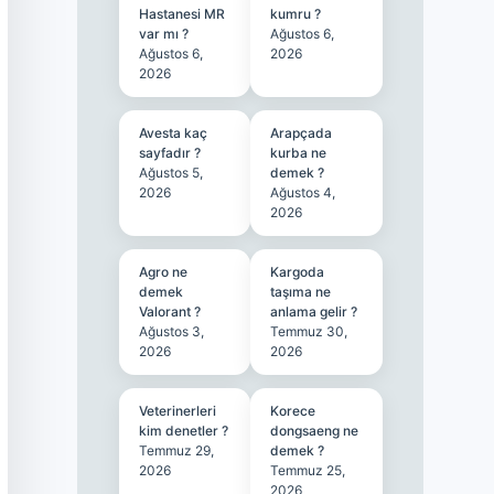
Hastanesi MR
kumru ?
var mı ?
Ağustos 6,
Ağustos 6,
2026
2026
Avesta kaç
Arapçada
sayfadır ?
kurba ne
Ağustos 5,
demek ?
2026
Ağustos 4,
2026
Agro ne
Kargoda
demek
taşıma ne
Valorant ?
anlama gelir ?
Ağustos 3,
Temmuz 30,
2026
2026
Veterinerleri
Korece
kim denetler ?
dongsaeng ne
Temmuz 29,
demek ?
2026
Temmuz 25,
2026