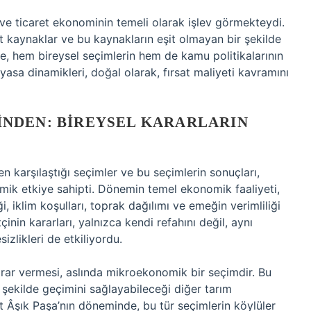
e ticaret ekonominin temeli olarak işlev görmekteydi.
t kaynaklar ve bu kaynakların eşit olmayan bir şekilde
, hem bireysel seçimlerin hem de kamu politikalarının
iyasa dinamikleri, doğal olarak, fırsat maliyeti kavramını
NDEN: BIREYSEL KARARLARIN
n karşılaştığı seçimler ve bu seçimlerin sonuçları,
ik etkiye sahipti. Dönemin temel ekonomik faaliyeti,
i, iklim koşulları, toprak dağılımı ve emeğin verimliliği
çinin kararları, yalnızca kendi refahını değil, aynı
likleri de etkiliyordu.
arar vermesi, aslında mikroekonomik bir seçimdir. Bu
ir şekilde geçimini sağlayabileceği diğer tarım
 Âşık Paşa’nın döneminde, bu tür seçimlerin köylüler