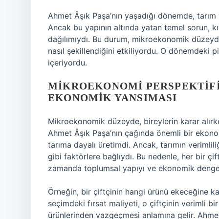
Ahmet Âşık Paşa’nın yaşadığı dönemde, tarım v
Ancak bu yapının altında yatan temel sorun, kı
dağılımıydı. Bu durum, mikroekonomik düzeyde
nasıl şekillendiğini etkiliyordu. O dönemdeki p
içeriyordu.
MIKROEKONOMI PERSPEKTIFI
EKONOMIK YANSIMASI
Mikroekonomik düzeyde, bireylerin karar alırke
Ahmet Âşık Paşa’nın çağında önemli bir ekonom
tarıma dayalı üretimdi. Ancak, tarımın verimliliğ
gibi faktörlere bağlıydı. Bu nedenle, her bir çift
zamanda toplumsal yapıyı ve ekonomik dengesiz
Örneğin, bir çiftçinin hangi ürünü ekeceğine k
seçimdeki fırsat maliyeti, o çiftçinin verimli b
ürünlerinden vazgeçmesi anlamına gelir. Ahmet