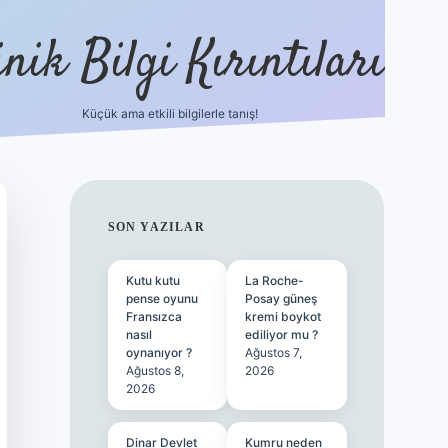
nik Bilgi Kırıntıları
Küçük ama etkili bilgilerle tanış!
ilbet
SIDEBAR
SON YAZILAR
Kutu kutu
La Roche-
pense oyunu
Posay güneş
Fransızca
kremi boykot
nasıl
ediliyor mu ?
oynanıyor ?
Ağustos 7,
Ağustos 8,
2026
2026
Dinar Devlet
Kumru neden