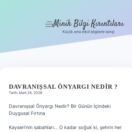
Minik Bilgi Kırıntıları
menüyü
aç
Küçük ama etkili bilgilerle tanış!
Anasayfa
Gizlilik Politikası
Yasal Uyarı
Hakkımızda
DAVRANIŞSAL ÖNYARGI NEDIR ?
Tarih: Mart 24, 2026
Davranışsal Önyargı Nedir? Bir Günün İçindeki
Duygusal Fırtına
Kayseri’nin sabahları… O kadar soğuk ki, şehrin her