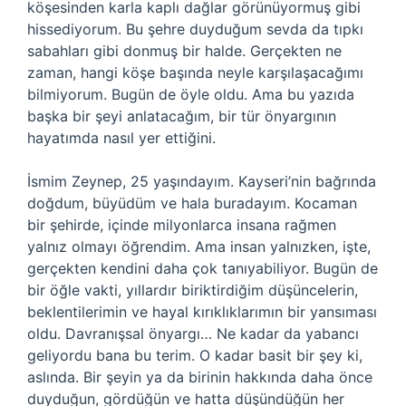
köşesinden karla kaplı dağlar görünüyormuş gibi
hissediyorum. Bu şehre duyduğum sevda da tıpkı
sabahları gibi donmuş bir halde. Gerçekten ne
zaman, hangi köşe başında neyle karşılaşacağımı
bilmiyorum. Bugün de öyle oldu. Ama bu yazıda
başka bir şeyi anlatacağım, bir tür önyargının
hayatımda nasıl yer ettiğini.
İsmim Zeynep, 25 yaşındayım. Kayseri’nin bağrında
doğdum, büyüdüm ve hala buradayım. Kocaman
bir şehirde, içinde milyonlarca insana rağmen
yalnız olmayı öğrendim. Ama insan yalnızken, işte,
gerçekten kendini daha çok tanıyabiliyor. Bugün de
bir öğle vakti, yıllardır biriktirdiğim düşüncelerin,
beklentilerimin ve hayal kırıklıklarımın bir yansıması
oldu. Davranışsal önyargı… Ne kadar da yabancı
geliyordu bana bu terim. O kadar basit bir şey ki,
aslında. Bir şeyin ya da birinin hakkında daha önce
duyduğun, gördüğün ve hatta düşündüğün her