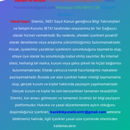
Reklam ve İletişim:
E-mail:
backlinkpaneli@gmail.com
Teams:
forumhizmeti@gmail.com
Whatsapp: 0262 606 0 726
Telegram:
@karabul
Yasal Uyarı:
Sitemiz, 5651 Sayılı Kanun gereğince Bilgi Teknolojileri
ve İletişim Kurumu (BTK) tarafından onaylanmış bir Yer Sağlayıcı
olarak hizmet vermektedir. Bu nedenle, sitedeki içerikleri proaktif
olarak denetleme veya araştırma yükümlülüğümüz bulunmamaktadır.
Ancak, üyelerimiz yazdıkları içeriklerin sorumluluğunu taşımakta olup,
siteye üye olarak bu sorumluluğu kabul etmiş sayılırlar. Bu internet
sitesi, herhangi bir marka, kurum veya şahıs şirketi ile hiçbir bağlantısı
bulunmamaktadır. Sitede yalnızca kendi hazırladığımız makaleler
paylaşılmaktadır. Burada yer alan içerikler haber niteliği taşımamakta
olup, gerçek kurum ve kişiler hakkında paylaşım yapılmamaktadır.
Gerçek kurum ve kişiler ile isim benzerlikleri tamamen tesadüfidir.
Sitemiz, kar amacı gütmeyen ve tamamen ücretsiz bir bilgi paylaşım
platformudur. Hukuka ve yasal düzenlemelere aykırı olduğunu
düşündüğünüz içerikleri,
backlinkpanelicomtr@gmail.com
adresine
bildirmeniz halinde, ilgili içerikler yasal süre içerisinde sitemizden
kaldırılacaktır.