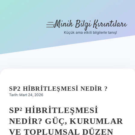
Minik Bilgi Kırıntıları
menüyü
aç
Küçük ama etkili bilgilerle tanış!
Anasayfa
Gizlilik Politikası
Yasal Uyarı
Hakkımızda
SP2 HIBRITLEŞMESI NEDIR ?
Tarih: Mart 24, 2026
SP² HIBRITLEŞMESI
NEDIR? GÜÇ, KURUMLAR
VE TOPLUMSAL DÜZEN