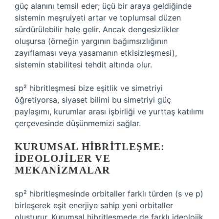
güç alanını temsil eder; üçü bir araya geldiğinde
sistemin meşruiyeti artar ve toplumsal düzen
sürdürülebilir hale gelir. Ancak dengesizlikler
oluşursa (örneğin yargının bağımsızlığının
zayıflaması veya yasamanın etkisizleşmesi),
sistemin stabilitesi tehdit altında olur.
sp² hibritleşmesi bize eşitlik ve simetriyi
öğretiyorsa, siyaset bilimi bu simetriyi güç
paylaşımı, kurumlar arası işbirliği ve yurttaş katılımı
çerçevesinde düşünmemizi sağlar.
KURUMSAL HIBRITLEŞME:
İDEOLOJILER VE
MEKANIZMALAR
sp² hibritleşmesinde orbitaller farklı türden (s ve p)
birleşerek eşit enerjiye sahip yeni orbitaller
oluşturur. Kurumsal hibritleşmede de farklı ideolojik