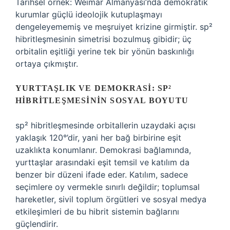
Tarihsel örnek: Weimar Almanyası’nda demokratik
kurumlar güçlü ideolojik kutuplaşmayı
dengeleyememiş ve meşruiyet krizine girmiştir. sp²
hibritleşmesinin simetrisi bozulmuş gibidir; üç
orbitalin eşitliği yerine tek bir yönün baskınlığı
ortaya çıkmıştır.
YURTTAŞLIK VE DEMOKRASI: SP²
HIBRITLEŞMESININ SOSYAL BOYUTU
sp² hibritleşmesinde orbitallerin uzaydaki açısı
yaklaşık 120°’dir, yani her bağ birbirine eşit
uzaklıkta konumlanır. Demokrasi bağlamında,
yurttaşlar arasındaki eşit temsil ve katılım da
benzer bir düzeni ifade eder. Katılım, sadece
seçimlere oy vermekle sınırlı değildir; toplumsal
hareketler, sivil toplum örgütleri ve sosyal medya
etkileşimleri de bu hibrit sistemin bağlarını
güçlendirir.