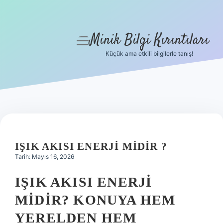
Minik Bilgi Kırıntıları
menüyü
aç
Küçük ama etkili bilgilerle tanış!
Anasayfa
Gizlilik Politikası
Yasal Uyarı
Hakkımızda
IŞIK AKISI ENERJI MIDIR ?
Tarih: Mayıs 16, 2026
IŞIK AKISI ENERJI
MIDIR? KONUYA HEM
YERELDEN HEM