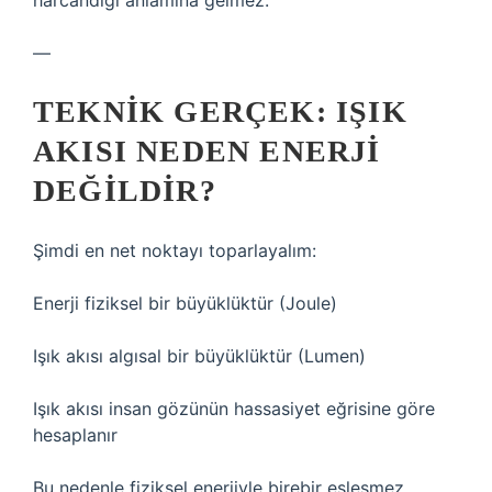
harcandığı anlamına gelmez.
—
TEKNIK GERÇEK: IŞIK
AKISI NEDEN ENERJI
DEĞILDIR?
Şimdi en net noktayı toparlayalım:
Enerji fiziksel bir büyüklüktür (Joule)
Işık akısı algısal bir büyüklüktür (Lumen)
Işık akısı insan gözünün hassasiyet eğrisine göre
hesaplanır
Bu nedenle fiziksel enerjiyle birebir eşleşmez