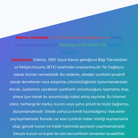
lbet
Reklam ve İletişim:
E-mail:
backlinkpaneli@gmail.com
Teams:
forumhizmeti@gmail.com
Whatsapp: 0262 606 0 726
Telegram:
@karabul
Yasal Uyarı:
Sitemiz, 5651 Sayılı Kanun gereğince Bilgi Teknolojileri
ve İletişim Kurumu (BTK) tarafından onaylanmış bir Yer Sağlayıcı
olarak hizmet vermektedir. Bu nedenle, sitedeki içerikleri proaktif
olarak denetleme veya araştırma yükümlülüğümüz bulunmamaktadır.
Ancak, üyelerimiz yazdıkları içeriklerin sorumluluğunu taşımakta olup,
siteye üye olarak bu sorumluluğu kabul etmiş sayılırlar. Bu internet
sitesi, herhangi bir marka, kurum veya şahıs şirketi ile hiçbir bağlantısı
bulunmamaktadır. Sitede yalnızca kendi hazırladığımız makaleler
paylaşılmaktadır. Burada yer alan içerikler haber niteliği taşımamakta
olup, gerçek kurum ve kişiler hakkında paylaşım yapılmamaktadır.
Gerçek kurum ve kişiler ile isim benzerlikleri tamamen tesadüfidir.